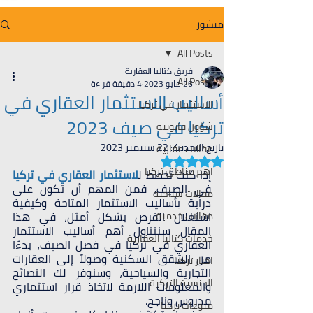
منشور
All Posts
فريق كتاليا العقارية
All Posts
26 مايو 2023
4 دقيقة قراءة
أساليب الاستثمار العقاري في
الاستثمار في تركيا
تركيا في صيف 2023
شؤون قانونية
تاريخ التحديث:
22 سبتمبر 2023
مقالات عقارية
تم التقييم بـ ليس رقمًا من أصل 5 نجوم.
اهم مناطق تركيا
إذا كنت تخطط ل
لاستثمار العقاري في تركيا
في الصيف، فمن المهم أن تكون على 
مقالات سياحية
دراية بأساليب الاستثمار المتاحة وكيفية 
استغلال الفرص بشكل أمثل، في هذا 
مقالات خدمية
المقال سنتناول أهم أساليب الاستثمار 
خدمات كتاليا العقارية
العقاري في تركيا في فصل الصيف، بدءًا 
من الشقق السكنية وصولاً إلى العقارات 
اخبار تركيا
التجارية والسياحية، وسنوفر لك النصائح 
الجنسية التركية
والمعلومات اللازمة لاتخاذ قرار استثماري 
مدروس وناجح. 
منوعات تركيا