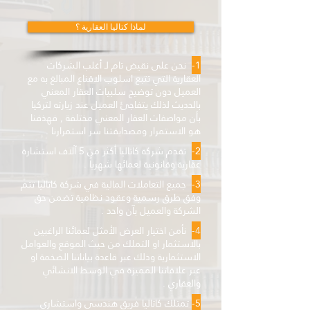
لماذا كتاليا العقارية ؟
1-
نحن على نقيض تام لـ أغلب الشركات
العقارية التي تتبع اسلوب الاقناع المبالغ به مع
العميل دون توضيح سلبيات العقار المعني
بالحديث لذلك يتفاجئ العميل عند زيارته لتركيا
بأن مواصفات العقار المعني مختلفة , فهذفنا
هو الاستمرار ومصدايقتنا سر استمرارنا .
2-
تقدم شركة كاتاليا أكثر من 5 آلاف استشارة
عقارية وقانونية لعمائها شهرياً .
3-
جميع التعاملات المالية في شركة كاتاليا تتم
وفق طرق رسمية وعقود نظامية تضمن حق
الشركة والعميل بآن واحد .
4-
نأمن اختيار العرض الأمثل لعمائنا الراغبين
بالاستثمار او التملك من حيث الموقع والعوامل
الاستثمارية وذلك عبر قاعدة بياناتنا الضخمة او
عبر علاقاتنا المميزة في الوسط الانشائي
والعقاري .
5-
تمتلك كاتاليا فريق هندسي واستشاري