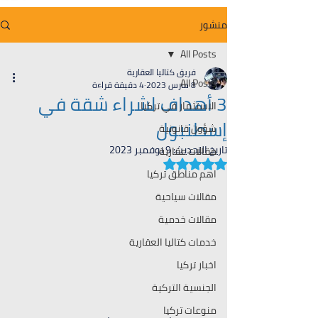
منشور
All Posts
فريق كتاليا العقارية
All Posts
8 مارس 2023
4 دقيقة قراءة
3 أهداف لشراء شقة في
الاستثمار في تركيا
إسطنبول
شؤون قانونية
تاريخ التحديث:
9 نوفمبر 2023
مقالات عقارية
تم التقييم بـ ليس رقمًا من أصل 5 نجوم.
اهم مناطق تركيا
مقالات سياحية
مقالات خدمية
خدمات كتاليا العقارية
اخبار تركيا
الجنسية التركية
منوعات تركيا