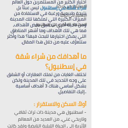
اختيار الكثير من المستثمرين حول العالم 
الاستثمار في تركيا
شراء شقة في إسطنبول
 ليس عبثاً بل 
نتيجة طبيعية ورغبة في الاستفادة من 
التعليم في تركيا
الميزات الكثيرة التي تملكها تلك المدينة 
ومن ناحية أخرى لتحقيق بعض الأهداف، 
الاستثمار العقاري في إسطنبول
فما هي تلك الأهداف وما أشهر المناطق 
التي يمكن اختيارها للبحث فيها؟ هذا وأكثر 
ستتعرَّف عليه من خلال هذا المقال.
ما أهدافك من شراء شقة 
في إسطنبول؟
تختلف الغايات من تملك العقارات أو الشقق 
على وجه التحديد في تلك المدينة ولكن 
بشكل أساسي هناك 3 أهداف أساسية 
..إليك التفاصيل.
أولاً: السكن والاستقرار :
-
 اسطنبول هي مدينة ذات تراث ثقافي 
وتاريخي غني، من العديد من المعالم 
الأثرية إلى الحياة الليلية النابضة ولقد كانت 