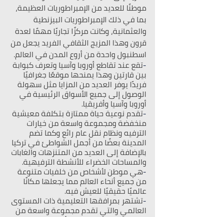
موطنًا للعديد من الإمبراطوريات العظيمة، 
بما في ذلك الإمبراطوريات البيزنطية 
والعثمانية، وكانت مركزًا تجاريًا مهمًا لعدة 
قرون وهذا المزيج الثقافي الفريد يجعل من 
اسطنبول واحدة من أروع المدن في العالم.
-
تقع عند تقاطع أوروبا وآسيا وتعرف كبوابة 
بين قارتين وهذا يمنحها موقعًا جغرافيًا 
فريدًا يوفر العديد من المزايا مثل سهولة 
الوصول إلى جميع الأسواق الرئيسية في 
أوروبا وآسيا وأفريقيا.
-
تقدم نوعية حياة ممتازة بتكلفة معيشية 
منخفضة ومجموعة واسعة من خيارات 
الترفيه ونظام نقل عام رائع وكما تضم 
المدينة بعضًا من أجمل الشواطئ في تركيا 
بالإضافة إلى العديد من المتنزهات والغابات 
والمساحات الخضراء للأنشطة الترفيهية.
-
هي موطن لأشخاص من خلفيات متنوعة 
من جميع أنحاء العالم مما يجعلها مكانًا 
عالميًا حقيقيًا للعيش فيه.
-
تشتهر بمرافقها التعليمية ذات المستوى 
العالمي والتي تقدم مجموعة واسعة من 