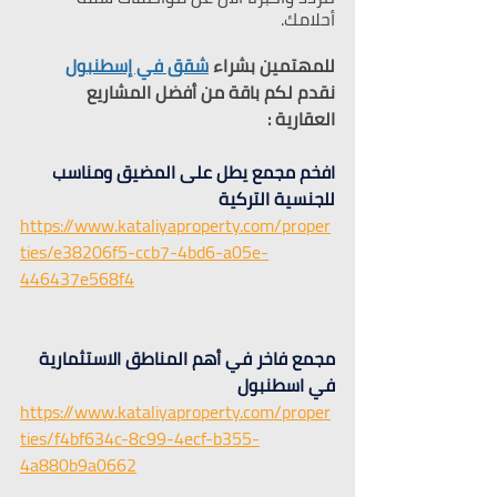
أحلامك.
للمهتمين بشراء 
شقق في إسطنبول
نقدم لكم باقة من أفضل المشاريع 
العقارية :
افخم مجمع يطل على المضيق ومناسب 
للجنسية التركية
https://www.kataliyaproperty.com/proper
ties/e38206f5-ccb7-4bd6-a05e-
446437e568f4
مجمع فاخر في أهم المناطق الاستثمارية 
في اسطنبول 
https://www.kataliyaproperty.com/proper
ties/f4bf634c-8c99-4ecf-b355-
4a880b9a0662