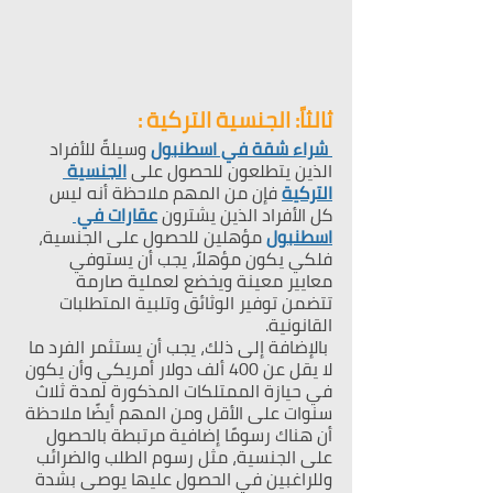
ثالثاً: الجنسية التركية :
 شراء شقة في اسطنبول
 وسيلةً للأفراد 
الذين يتطلعون للحصول على 
الجنسية 
التركية
 فإن من المهم ملاحظة أنه ليس 
كل الأفراد الذين يشترون 
عقارات في 
اسطنبول
 مؤهلين للحصول على الجنسية، 
فلكي يكون مؤهلاً، يجب أن يستوفي 
معايير معينة ويخضع لعملية صارمة 
تتضمن توفير الوثائق وتلبية المتطلبات 
القانونية.
 بالإضافة إلى ذلك، يجب أن يستثمر الفرد ما 
لا يقل عن 400 ألف دولار أمريكي وأن يكون 
في حيازة الممتلكات المذكورة لمدة ثلاث 
سنوات على الأقل ومن المهم أيضًا ملاحظة 
أن هناك رسومًا إضافية مرتبطة بالحصول 
على الجنسية، مثل رسوم الطلب والضرائب 
وللراغبين في الحصول عليها يوصى بشدة 