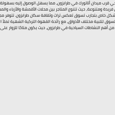
ي قرب ميدان أتاتورك في طرابزون، مما يسهل الوصول إليه بسهولة. 
يدة ومتنوعة، حيث تتنوع المتاجر بين محلات الأقمشة والأزياء والم
كل خاص بتجارب تسوق تعكس تراث وثقافة سكان طرابزون. تتوفر م
ق لتلبية مختلف الأذواق، مع رائحة القهوة التركية الشهية تملأ الهو
ن أهم النشاطات السياحية في طرابزون، حيث يكون متاحًا للزوار على مد