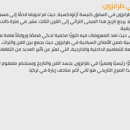
 طرابزون:
ابزون في السابق كنيسة أرثوذكسية، حيث تم تحويله لاحقًا إلى مسجد،
يرجع تاريخ هذا المبنى التراثي إلى القرن الثالث عشر، في فترة كانت 
يقية.
حيث تعد المعروضات فيه كنوزًا مخفية تحكي قصصًا ورواياتاً هامة من
سية ضمن الأماكن السياحية في طرابزون، حيث يجمع بين الفن والتراث،
 للتصاميم الداخلية والخارجية، التي تعبّر عن تأثير العديد من الثقافا
زًا رئيسيًا ومميزًا في طرابزون، يجسد الفن والتاريخ ويستحضر مفهوم 
ا الصرح التاريخي هو ثاني أكبر متاحف زيارة في تركيا.