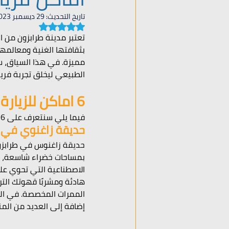
تاريخ التحديث:
29 ديسمبر 2023
تم التقييم بـ ليس رقمًا من
تعتبر مدينة طرابزون من ال
بثقافتها الغنية ومعالمها
مميزة. في هذا السياق، سن
الطبيعي ليخلق تجربة فريد
6 اماكن للزيارة في طرابزون
فيما يلي سنتعرف على 6اماكن سياحية للزيارة في طرابزون:
حديقة زاغنوي في ط
حديقة زاغنوس في طرابزون 
بمساحات خضراء شاسعة، حيث
الاصطناعية التي تحوي على
هادئة ومشربًا قهوتك الت
الممرات المخصصة. في الجز
إضافة إلى العديد من المنا