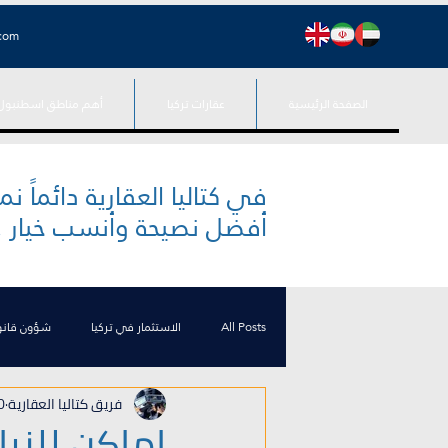
.com
الصفحة الرئيسية
عقارات تركيا
أهم مناطق اسطنبول
في كتاليا العقارية دائماً ن
أفضل نصيحة وأنسب خيار ...
All Posts
الاستثمار في تركيا
شؤون قانو
فريق كتاليا العقارية
20 دي
اخبار تركيا
الجنسية التركية
منوعات
اماكن للزي