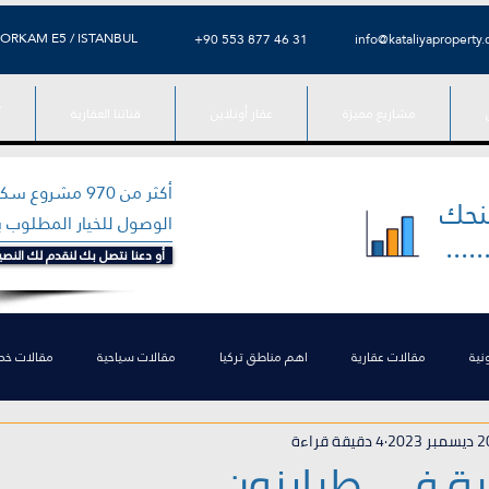
ORKAM E5 / ISTANBUL
⁦+90 553 877 46 31⁩
info@kataliyaproperty
مشاريع مميزة
عقار أونلاين
قناتنا العقارية
آ
أكثر من 970 م
منحك
الوصول للخيار المطلوب
...
أو دعنا نتصل بك لنقدم لك النصي
نية
مقالات عقارية
اهم مناطق تركيا
مقالات سياحية
مقالات خد
سمبر 2023
4 دقيقة قراءة
 تركيا
الاستثمار في تركيا
التعليم في تركيا
الاستثمار العقاري في إسط
ارة في طرابزون