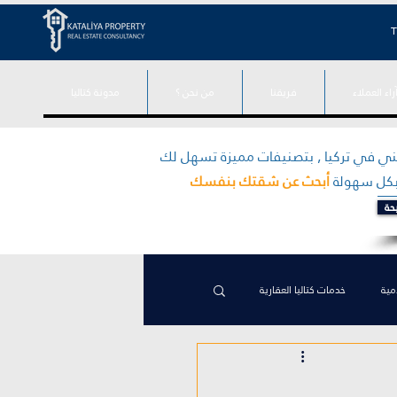
T
راء العملاء
فريقنا
من نحن ؟
مدونة كتاليا
شروع سكني في تركيا , بتصنيفات مميزة تسهل لك
 بكل سهولة
أبحث عن شقتك بنفسك
حة
مية
خدمات كتاليا العقارية
نبول