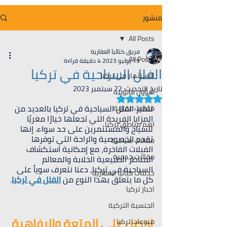
منشور
All Posts
فريق كتاليا العقارية
All Posts
19 يوليو 2023
4 دقيقة قراءة
الفلل السياحية في تركيا
الاستثمار في تركيا
تاريخ التحديث:
22 سبتمبر 2023
شؤون قانونية
تم التقييم بـ ليس رقمًا من أصل 5 نجوم.
تتميز الفلل السياحية في تركيا بالعديد من 
مقالات عقارية
المزايا الفريدة التي تجعلها خيارًا مغريًا 
اهم مناطق تركيا
للسياح والمستثمرين على حد سواء. إنها 
تقدم الخصوصية والراحة التي توفرها 
مقالات سياحية
الفيلات الفاخرة، مع إمكانية استكشاف 
مقالات خدمية
المناظر الطبيعية الخلابة والمعالم 
السياحية في تركيا، دعنا نتعرف سوياً على 
خدمات كتاليا العقارية
كل ما يتعلق بهذا النوع من 
الفلل في تركيا
.
اخبار تركيا
الجنسية التركية
احصل على المتعة والرفاهية 
منوعات تركيا