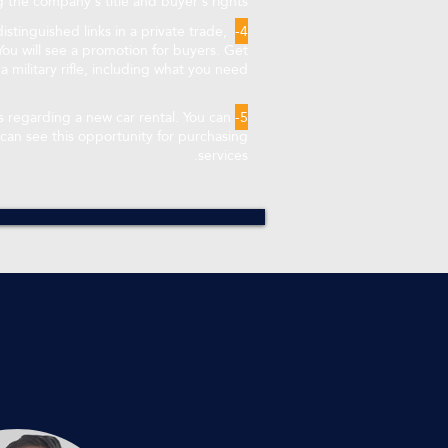
g the company's title and buyer's rights.
stinguished links in a private trade,
4-
ou will see a promotion for buyers. Get
 military rifle, including what you need.
s regarding a new car rental. You can
5-
 can see this opportunity for purchasing
services.