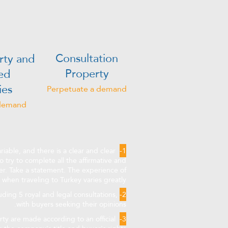
Consultation
rty and
Property
ed
ies
Perpetuate a demand
 demand
riable, and there is a clear and clear
1-
o try to complete all the affirmative and
fer. Take a statement. The experience of
 when traveling to Turkey varies greatly.
ding 5 royal and legal consultations,
2-
with buyers seeking their opinions.
erty are made according to an official
3-