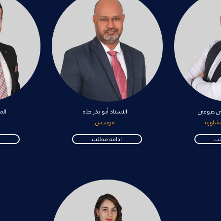
فى صوفي
الاستاذ أبو بكر طاه
الم
شاوره
موسس
لب
ادامه مطلب