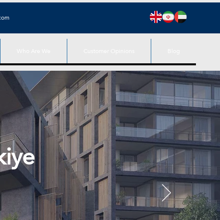
.com
Who Are We
Customer Opinions
Blog
rkiye