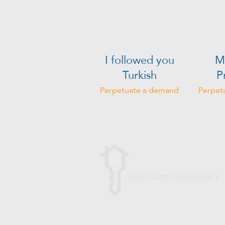
I followed you
M
Turkish
P
Perpetuate a demand
Perpet