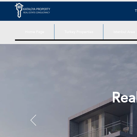
T
Home Page
Turkey Properties
Istanbul Area
Real