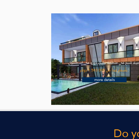
يلا للبيع في منطقة بيليك دوزو في اسطنبول
بأسعار تبدأ من 1.583.000 دولار
more details
Do yo