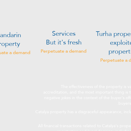
Services
Turha prope
andarin
But it's fresh
exploit
roperty
propert
Perpetuate a demand
uate a demand
Perpetuate a
The effectiveness of the property is va
accreditation, and the most important thing is t
negative jokes in the context of the buyer's of
buyers
Catalya property has a disgraceful appearance, inclu
All financial transactions related to Catalya's prop