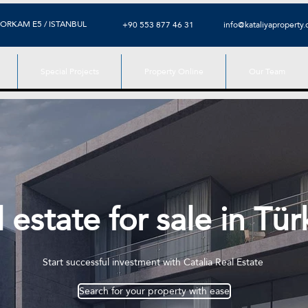
ORKAM E5 / ISTANBUL
+90 553 877 46 31
info@kataliyaproperty
Special Projects
Property Online
Our Team
 estate for sale in Tü
Start successful investment with Catalia Real Estate
Search for your property with ease