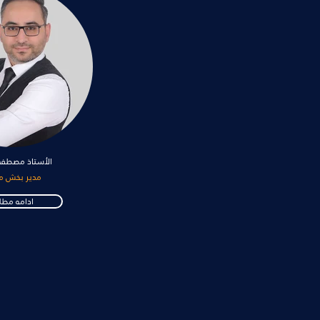
الأستاذ مصط
مدیر بخش م
ادامه مط