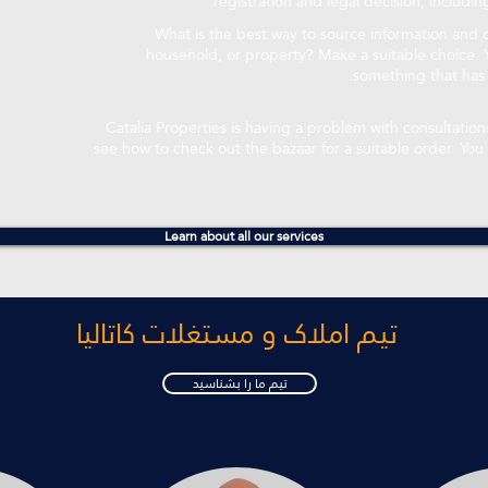
registration and legal decision, includin
What is the best way to source information and di
household, or property? Make a suitable choice. Y
something that has a
Catalia Properties is having a problem with consultation
see how to check out the bazaar for a suitable order. You
Learn about all our services
تیم املاک و مستغلات کاتالیا
تیم ما را بشناسید