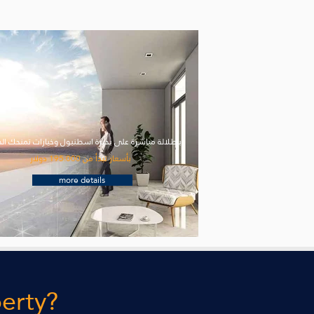
بإطلالة مباشرة على بحيرة اسطنبول وخيارات تمنحك ال
بأسعار تبدأ من 195.000 دولار
more details
perty?