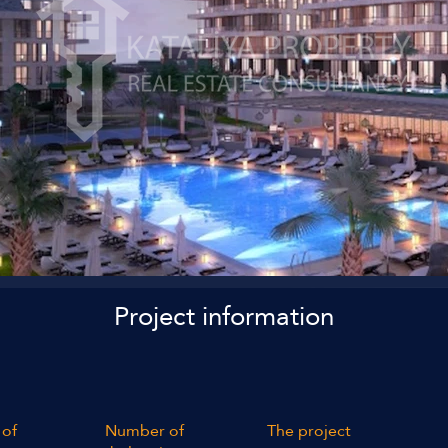
Project information
of
Number of
The project