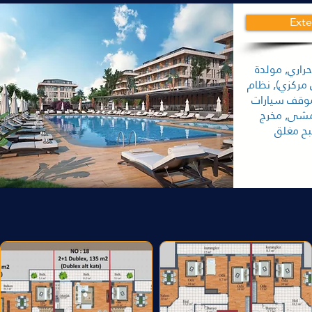
Exte
راري, مولدة
 مركزي), نظام
موقف سيارات
مشى, مخرج
ح مغلق