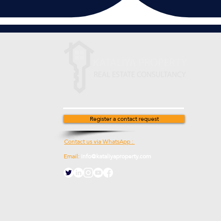
Stay in touch with us
Register a contact request
Contact us via WhatsApp :
00905538774631
Email:
info@kataliyaproperty.com