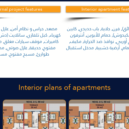
rnal project features
Interior apartment fea
ائق), فرن, جلاية, باب حديدي, كابين
مصعد, حراس و نظام أمن, عازل ح
كيدوش), حمام للأبوين, أنترفون
كهرباء, كبل تلفازي, ساتلايت (دش
أوربي, نوافذ ضد الحرارة, مكيف,
كاميرات, موقف سيارات مغلق, 
م, أرضية خشبية, مدخل استقبال
مفتوح, حديقة, عازل صوتي, م
طوارئ, مسبح مفتوح, مسب
Interior plans of apartments