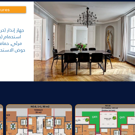
tures
جهاز إنذار (حر
استحمام (ب
مرئي, حمام 
حوض الاستحما