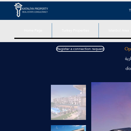
T
Home Page
Turkey Properties
Istanbul Area
Opt
Register a connection request
ية
do