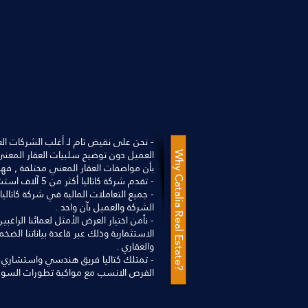
- نحن على نقيض تام لـ أغلب الشركات العقا
العميل دون توضيح سلبيات العقار المعني ب
Why Catalia Real Estate?
بأن مواصفات العقار المعني مختلفة , فهذ
- تقدم شركة كاتاليا أكثر من 5 آلاف استشارة عقارية وقانونية لعمائها شهرياً .
- جميع التعاملات المالية في شركة كات
الشركة والعميل بآن واحد .
- نأمن اختيار العرض الأمثل لعمائنا الراغ
الاستثمارية وذلك عبر قاعدة بياناتنا الضخ
والعقاري .
- تمتلك كتاليا فريق هندسي واستشاري
الفرص الانسب مع مواكبة تطورات السو