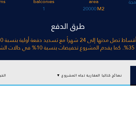
ms
balconies
area
جة
1
20000
M2
طرق الدفع
قدي.
نصائح كتاليا العقارية تجاه المشروع ▼
الخي