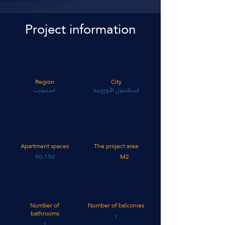
Project information
Region
City
اسطنبول الأوروبية
اسنيورت
Apartment spaces
The project area
90-150
M2
Number of
Number of balconies
bathrooms
1
1