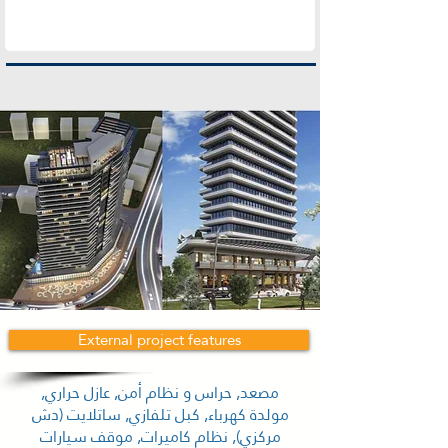
External project features
مصعد, حراس و نظام أمن, عازل حراري,
مولدة كهرباء, كبل تلفازي, ساتلايت (دش
مركزي), نظام كاميرات, موقف سيارات