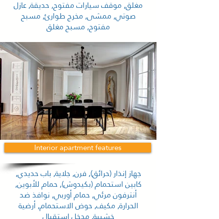
مغلق, موقف سيارات مفتوح, حديقة, عازل
صوتي, ممشى, مخرج طوارئ, مسبح
مفتوح, مسبح مغلق
Interior apartment features
جهاز إنذار (حرائق), فرن, جلاية, باب حديدي,
كابين استحمام (بكيدوش), حمام للأبوين,
أنترفون مرئي, حمام أوربي, نوافذ ضد
الحرارة, مكيف, حوض الاستحمام, أرضية
خشبية, مدخل استقبال