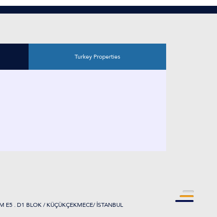
Turkey Properties
M E5 . D1 BLOK / KÜÇÜKÇEKMECE/ İSTANBUL