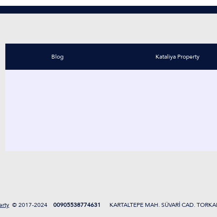
Blog
Kataliya Property
erty
2017-2024 ©
00905538774631
KARTALTEPE MAH. SÜVARİ CAD. TORKA