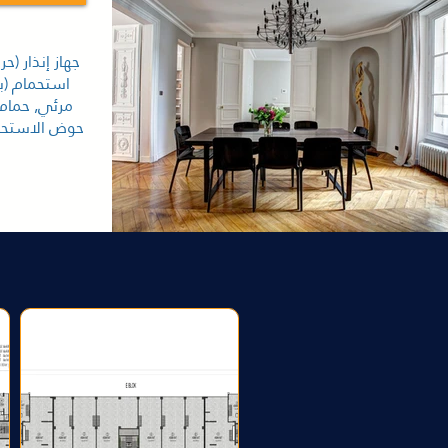
جهاز إنذار (حر
استحمام (ب
مرئي, حمام 
حوض الاستحما