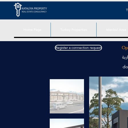
T
Home Page
Turkey Properties
Istanbul Area
Opt
Register a connection request
ية
do