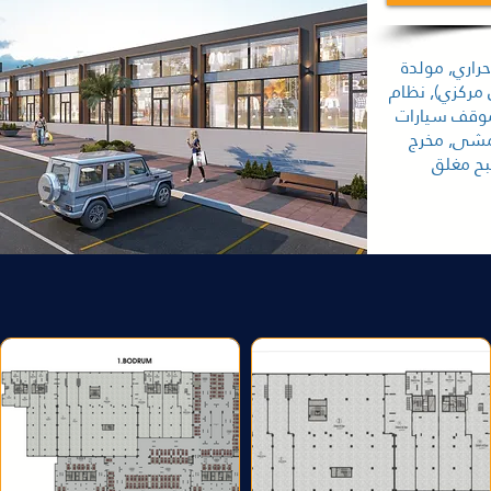
راري, مولدة
 مركزي), نظام
موقف سيارات
مشى, مخرج
ح مغلق