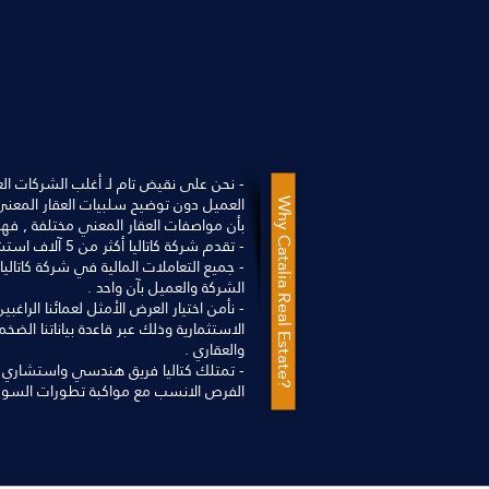
- نحن على نقيض تام لـ أغلب الشركات العقا
العميل دون توضيح سلبيات العقار المعني ب
Why Catalia Real Estate?
بأن مواصفات العقار المعني مختلفة , فهذ
- تقدم شركة كاتاليا أكثر من 5 آلاف استشارة عقارية وقانونية لعمائها شهرياً .
- جميع التعاملات المالية في شركة كات
الشركة والعميل بآن واحد .
- نأمن اختيار العرض الأمثل لعمائنا الراغ
الاستثمارية وذلك عبر قاعدة بياناتنا الضخ
والعقاري .
- تمتلك كتاليا فريق هندسي واستشاري
الفرص الانسب مع مواكبة تطورات السو