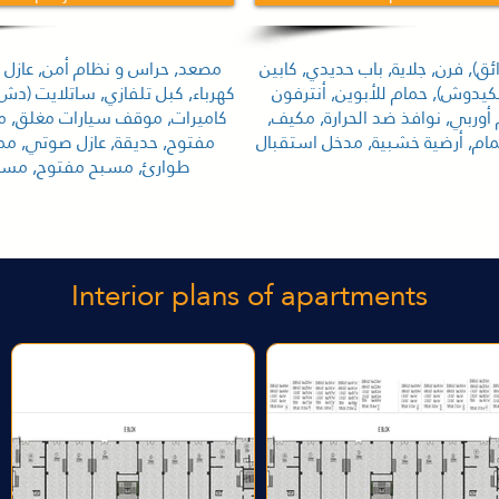
ائق), فرن, جلاية, باب حديدي, كابين
مصعد, حراس و نظام أمن, عازل ح
كيدوش), حمام للأبوين, أنترفون
كهرباء, كبل تلفازي, ساتلايت (دش
أوربي, نوافذ ضد الحرارة, مكيف,
كاميرات, موقف سيارات مغلق, 
م, أرضية خشبية, مدخل استقبال
مفتوح, حديقة, عازل صوتي, م
طوارئ, مسبح مفتوح, مسب
Interior plans of apartments