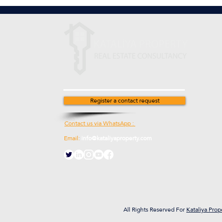
Stay in touch with us
Register a contact request
Contact us via WhatsApp :
00905538774631
Email:
info@kataliyaproperty.com
All
Rights Reserved For
Kataliya Prop