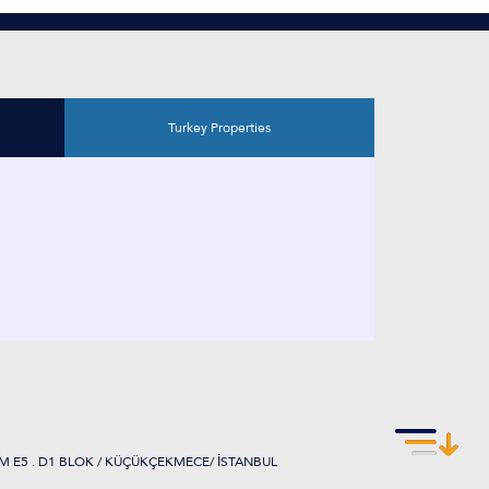
Turkey Properties
M E5 . D1 BLOK / KÜÇÜKÇEKMECE/ İSTANBUL