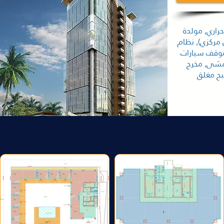
راري, مولدة
 مركزي), نظام
موقف سيارات
مشى, مخرج
ح مغلق