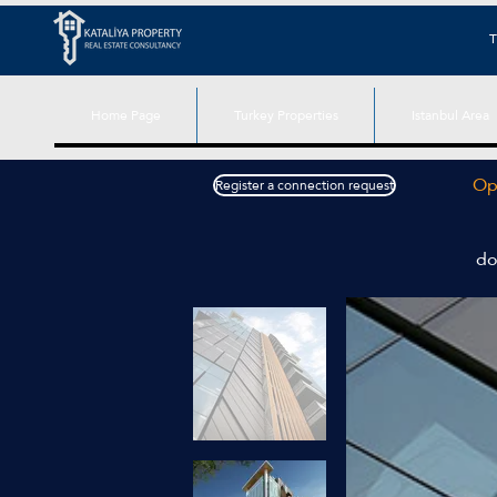
T
Home Page
Turkey Properties
Istanbul Area
Opt
Register a connection request
do