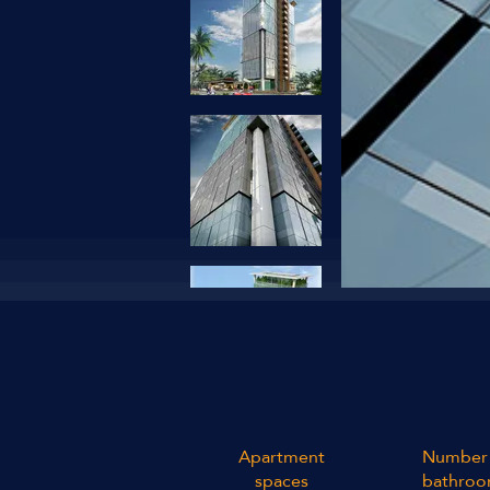
Apartment
Number 
spaces
bathroo