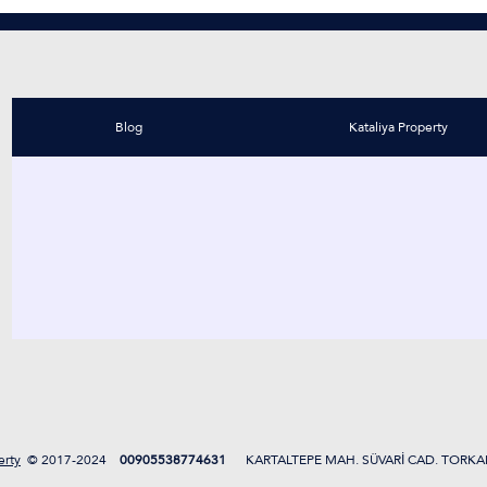
Blog
Kataliya Property
erty
2017-2024 ©
00905538774631
KARTALTEPE MAH. SÜVARİ CAD. TORKA