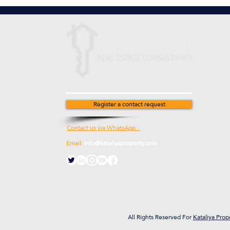
Stay in touch with us
Register a contact request
Contact us via WhatsApp :
00905538774631
Email:
info@kataliyaproperty.com
All
Rights Reserved For
Kataliya Prop