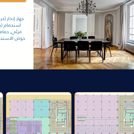
جهاز إنذار (حر
استحمام (ب
مرئي, حمام 
حوض الاستحما