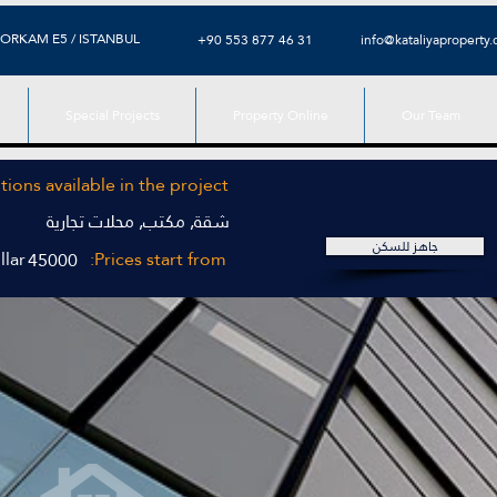
ORKAM E5 / ISTANBUL
+90 553 877 46 31
info@kataliyaproperty
Special Projects
Property Online
Our Team
ions available in the project
شقة, مكتب, محلات تجارية
جاهز للسكن
llar
Prices start from:
45000