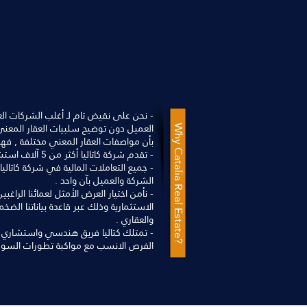
- نحن على نقيض تام لـ أغلب الشركات العقا
العميل دون توضيح سلبيات العقار المعني ب
Why Catalia Real Estate?
بأن مواصفات العقار المعني مختلفة , فهذ
- تقدم شركة كاتاليا أكثر من 5 آلاف استشارة عقارية وقانونية لعمائها شهرياً .
- جميع التعاملات المالية في شركة كات
الشركة والعميل بآن واحد .
- نأمن اختيار العرض الأمثل لعمائنا الراغ
الاستثمارية وذلك عبر قاعدة بياناتنا الضخ
والعقاري .
- تمتلك كتاليا فريق هندسي واستشاري
الفرص الانسب مع مواكبة تطورات السو