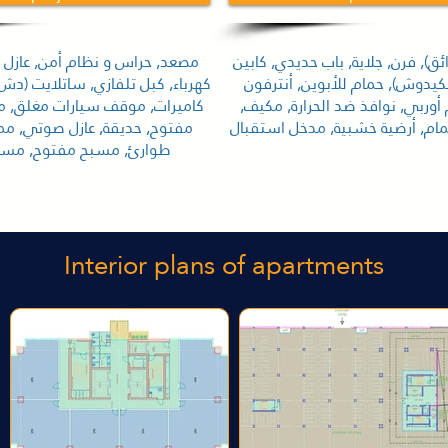
ائق), فرن, جلاية, باب حديدي, كابين
مصعد, حراس و نظام أمن, عازل ح
كيدوش), حمام للأبوين, أنترفون
كهرباء, كبل تلفازي, ساتلايت (دش
أوربي, نوافذ ضد الحرارة, مكيف,
كاميرات, موقف سيارات مغلق, 
م, أرضية خشبية, مدخل استقبال
مفتوح, حديقة, عازل صوتي, م
طوارئ, مسبح مفتوح, مسب
Interior plans of apartments