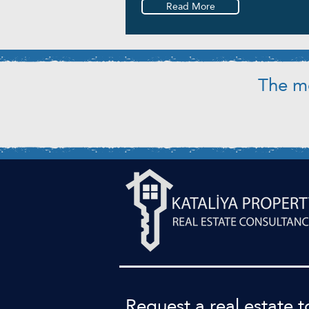
Read More
The mo
​Request a real estate t