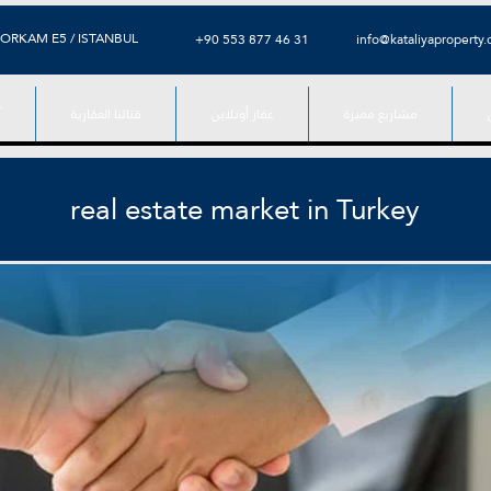
ORKAM E5 / ISTANBUL
⁦+90 553 877 46 31⁩
info@kataliyaproperty
مشاريع مميزة
عقار أونلاين
قناتنا العقارية
آ
real estate market in Turkey