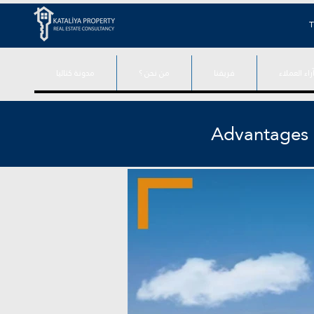
T
راء العملاء
فريقنا
من نحن ؟
مدونة كتاليا
Advantages o