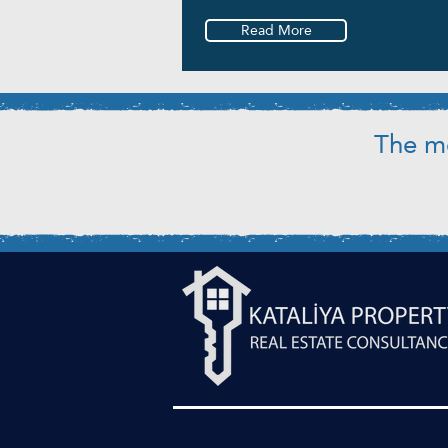
Read More
The mo