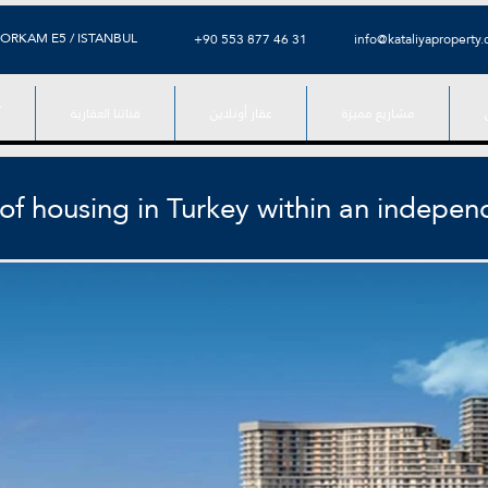
ORKAM E5 / ISTANBUL
⁦+90 553 877 46 31⁩
info@kataliyaproperty
مشاريع مميزة
عقار أونلاين
قناتنا العقارية
آ
f housing in Turkey within an indepen