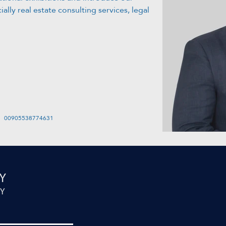
ially real estate consulting services, legal 
00905538774631