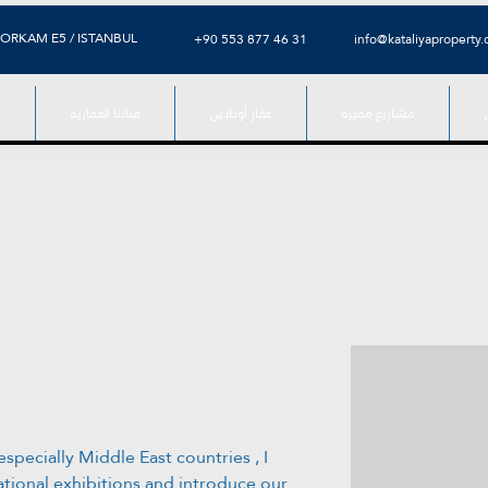
ORKAM E5 / ISTANBUL
⁦+90 553 877 46 31⁩
info@kataliyaproperty
مشاريع مميزة
عقار أونلاين
قناتنا العقارية
آ
specially Middle East countries , I 
ational exhibitions and introduce our 