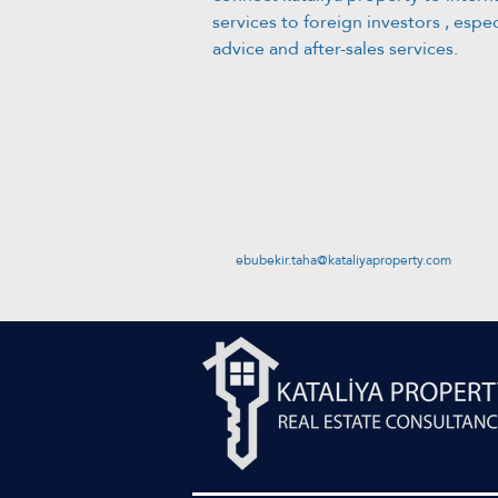
services to foreign investors , espec
advice and after-sales services.
ebubekir.taha@kataliyaproperty.com