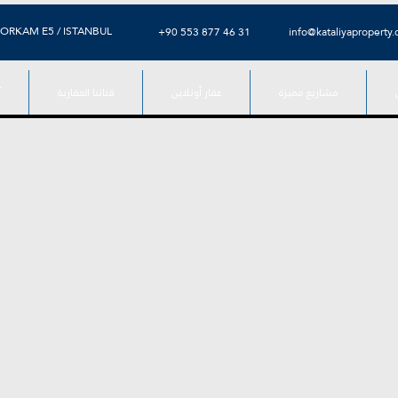
ORKAM E5 / ISTANBUL
⁦+90 553 877 46 31⁩
info@kataliyaproperty
مشاريع مميزة
عقار أونلاين
قناتنا العقارية
آ