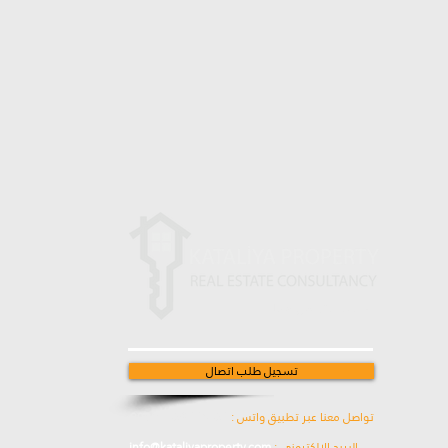
ابقى على تواصل معنا
تسجيل طلب اتصال
تواصل معنا عبر تطبيق واتس :
00905538774631
البريد الإلكتروني :
info@kataliyaproperty.com