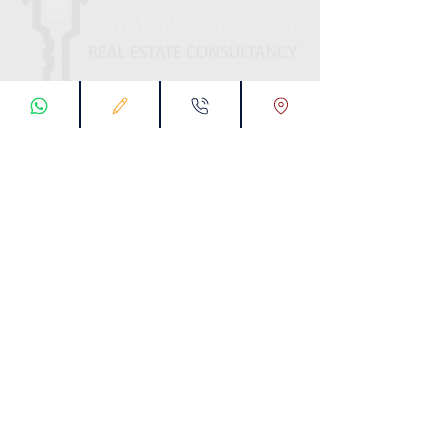
ابقى على تواصل معنا
تسجيل طلب اتصال
تواصل معنا عبر تطبيق واتس :
00905538774631
البريد الإلكتروني :
info@kataliyaproperty.com
All
Rights Reserved For
©
2017-2024
Kataliya Property
00905538774631
KARTALTEPE MAH. SÜVARİ CAD. TORKAM