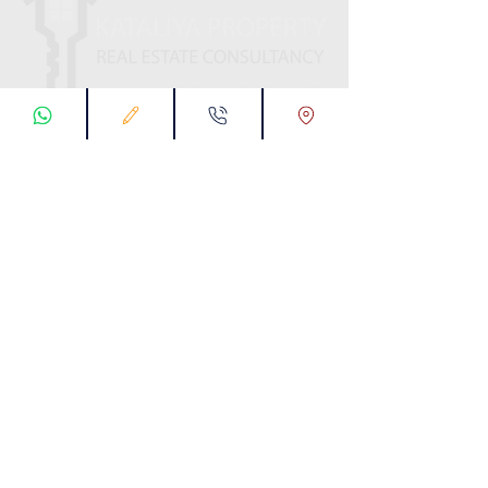
ابقى على تواصل معنا
تسجيل طلب اتصال
تواصل معنا عبر تطبيق واتس :
00905538774631
البريد الإلكتروني :
info@kataliyaproperty.com
All
Rights Reserved For
©
2017-2024
Kataliya Property
00905538774631
KARTALTEPE MAH. SÜVARİ CAD. TORKAM