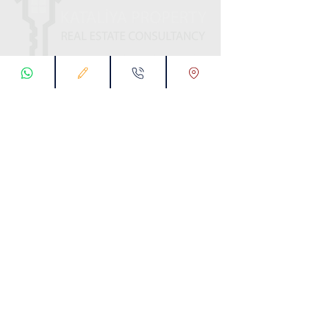
ابقى على تواصل معنا
تسجيل طلب اتصال
تواصل معنا عبر تطبيق واتس :
00905538774631
البريد الإلكتروني :
info@kataliyaproperty.com
All
Rights Reserved For
©
2017-2024
Kataliya Property
00905538774631
KARTALTEPE MAH. SÜVARİ CAD. TORKAM