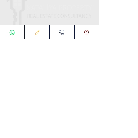
ابقى على تواصل معنا
تسجيل طلب اتصال
تواصل معنا عبر تطبيق واتس :
00905538774631
البريد الإلكتروني :
info@kataliyaproperty.com
All
Rights Reserved For
©
2017-2024
Kataliya Property
00905538774631
KARTALTEPE MAH. SÜVARİ CAD. TORKAM