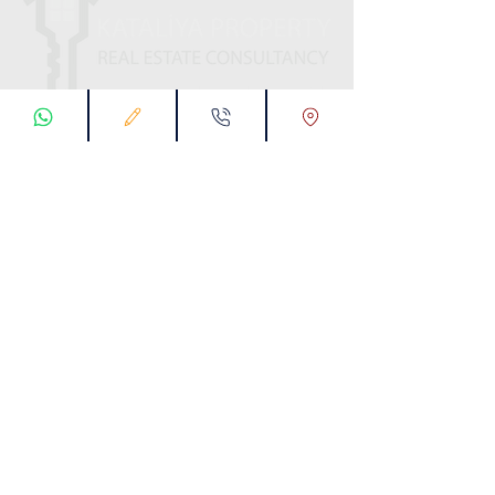
ابقى على تواصل معنا
تسجيل طلب اتصال
تواصل معنا عبر تطبيق واتس :
00905538774631
البريد الإلكتروني :
info@kataliyaproperty.com
All
Rights Reserved For
©
2017-2024
Kataliya Property
00905538774631
KARTALTEPE MAH. SÜVARİ CAD. TORKAM