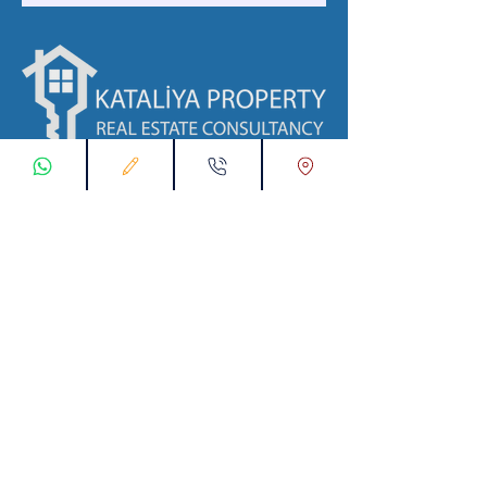
ابقى على تواصل معنا
تسجيل طلب اتصال
تواصل معنا عبر تطبيق واتس :
00905538774631
البريد الإلكتروني :
info@kataliyaproperty.com
All
Rights Reserved For
©
2017-2024
Kataliya Property