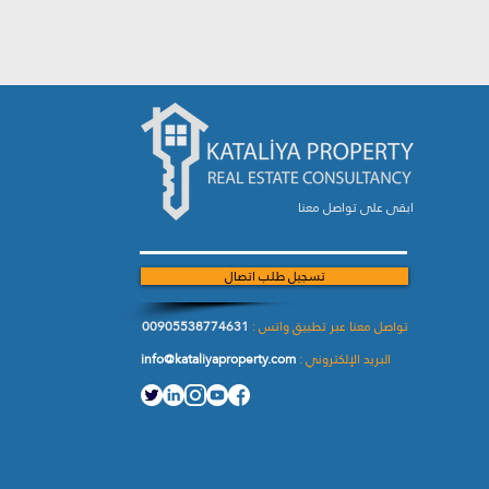
ابقى على تواصل معنا
تسجيل طلب اتصال
تواصل معنا عبر تطبيق واتس :
00905538774631
البريد الإلكتروني :
info@kataliyaproperty.com