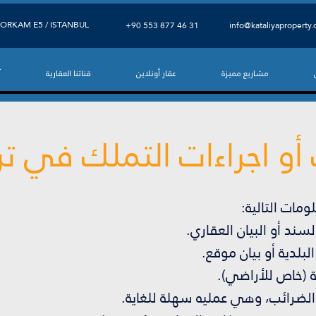
ORKAM E5 / ISTANBUL
⁦+90 553 877 46 31⁩
info@kataliyaproperty
مشاريع مميزة
عقار أونلاين
قناتنا العقارية
آ
 اجراءات التملك في ترك
ومات التالية:
سند أو البيان العقاري.
لدية أو بيان موقع.
 (خاص للأراضي).
ة الضرائب، وهي عمليه سهلة للغاية.