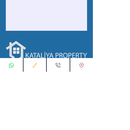
ابقى على تواصل معنا
تسجيل طلب اتصال
تواصل معنا عبر تطبيق واتس :
00905538774631
البريد الإلكتروني :
info@kataliyaproperty.com