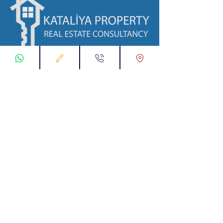
ابقى على تواصل معنا
تسجيل طلب اتصال
تواصل معنا عبر تطبيق واتس :
00905538774631
البريد الإلكتروني :
info@kataliyaproperty.com
All
Rights Reserved For
©
2017-2024
Kataliya Property
00905538774631
KARTALTEPE MAH. SÜVARİ CAD. TORKAM