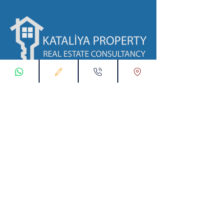
ابقى على تواصل معنا
تسجيل طلب اتصال
تواصل معنا عبر تطبيق واتس :
00905538774631
البريد الإلكتروني :
info@kataliyaproperty.com
All
Rights Reserved For
©
2017-2024
Kataliya Property