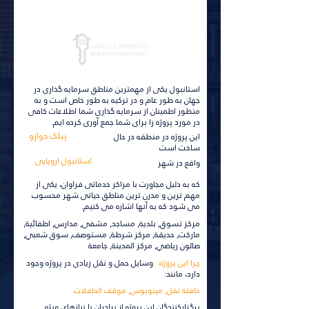
برای جزئیات بیشتر کلیک کنید
استانبول یکی از مهمترین مناطق سرمایه گذاری در
جهان به طور عام و در ترکیه به طور خاص است و به
منظور اطمینان از سرمایه گذاری شما اطلاعات کافی
در مورد پروژه را برای شما جمع آوری کرده ایم.
پیلک دوازو
این پروژه در منطقه در حال
ساخت است
استانبول اروپایی
واقع در شهر
که به دلیل مجاورت با مراکز خدماتی فراوان، یکی از
مهم ترین و مدرن ترین مناطق حیاتی شهر محسوب
می شود که به آنها اشاره می کنیم.
مركز تسوق, بلدية, مساجد, مشفى, مدارس, اطفائية,
ماركت, حديقة, مركز شرطة, مستوصف, سوق شعبي,
صالون رياضي, مركز المدينة, جامعة
چرا این پروژه:
وسایل حمل و نقل زیادی در پروژه وجود
دارد، مانند:
حافلة نقل, مينوبوس, موقف الحافلات
برگزارکنندگان این پروژه از برادران با نیازهای ویژه