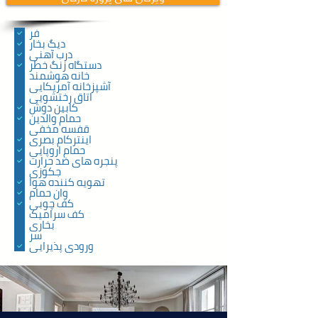
فر
دیگ بخار
درب آهنی
دستگاه زنگ خطر
خانه هوشمند
آشپزخانه آمریکایی
اتاق رختشویی
کابین دوش
حمام والدین
قفسه مخفی
اینترکام بصری
حمام اروپایی
پنجره های ضد حرارت
جکوزی
تهویه کننده هوا
وان حمام
کف چوبی
کف سرامیک
بخاری
سر
ورودی پذیرایی