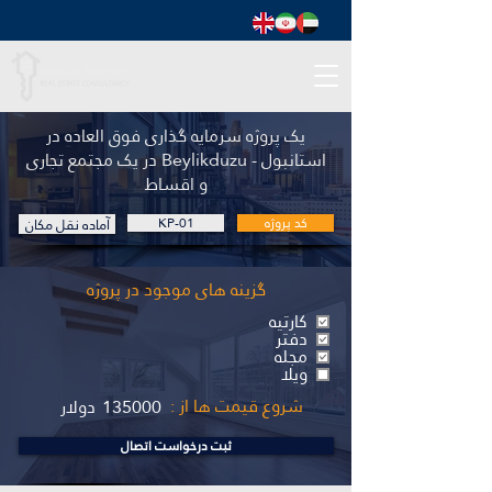
یک پروژه سرمایه گذاری فوق العاده در
استانبول - Beylikduzu در یک مجتمع تجاری
و اقساط
کد پروژه
KP-01
آماده نقل مکان
گزینه های موجود در پروژه
کارتیه
دفتر
مجله
ویلا
شروع قیمت ها از :
135000
دولار
ثبت درخواست اتصال