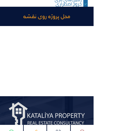
خروج اضطراری
استخر روباز
استخر شنای بسته
محل پروژه روی نقشه