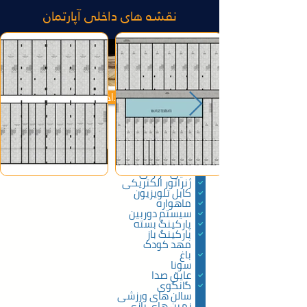
نقشه های داخلی آپارتمان
ویژگی های داخلی آپارتمان ها
آسانسور
اتاق بخار
سیستم امنیتی
حمام ترکی
عایق حرارتی
ژنراتور الکتریکی
کابل تلویزیون
ماهواره
سیستم دوربین
پارکینگ بسته
پارکینگ باز
مهد کودک
باغ
سونا
عایق صدا
گانگوی
سالن های ورزشی
زمین های بازی