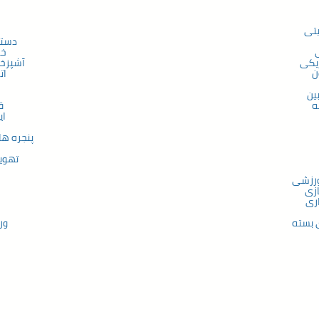
تی
دستگ
خا
ریکی
آشپزخا
ن
ات
ین
ه
ق
ای
ح
پنجره ها
تهوی
ورزشی
زی
ک
ری
 بسته
ور