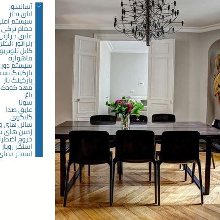
آسانسور
اتاق بخار
سیستم امنی
حمام ترکی
عایق حرارتی
ژنراتور الکت
کابل تلویزیو
ماهواره
سیستم دورب
پارکینگ بست
پارکینگ باز
مهد کودک
باغ
سونا
عایق صدا
گانگوی
سالن های 
زمین های با
خروج اضطرا
استخر روباز
استخر شنای