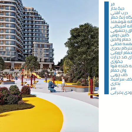
فر
دیگ بخار
درب آهنی
اه زنگ خطر
نه هوشمند
نه آمریکایی
اق رختشویی
کابین دوش
حمام والدین
فسه مخفی
نترکام بصری
مام اروپایی
ی ضد حرارت
جکوزی
ه کننده هوا
وان حمام
کف چوبی
ف سرامیک
بخاری
سر
ودی پذیرایی