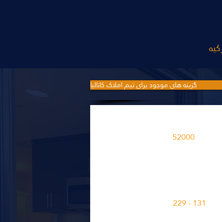
گزینه های موجود برای تیم املاک کاتالیا
 در یک منطقه ساخته شده است
52000
M2
های آپارتمانی در پروژه
131 - 229