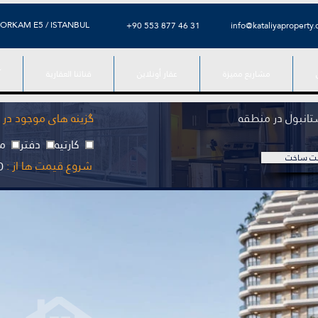
ORKAM E5 / ISTANBUL
⁦+90 553 877 46 31⁩
info@kataliyaproperty
مشاريع مميزة
عقار أونلاين
قناتنا العقارية
آ
ستانبول در منطقه
گزینه های موجود در پ
کارتیه
دفتر
مج
ت ساخت
شروع قیمت ها از :
0