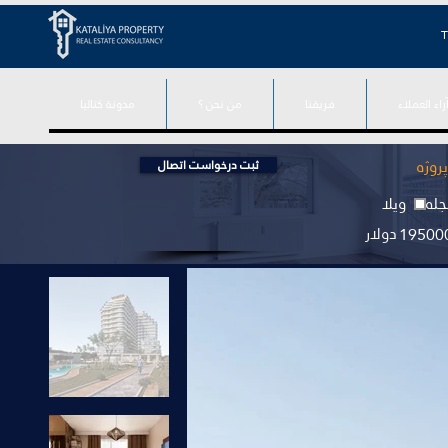
T
راء العملاء
فريقنا
من نحن ؟
مدونة كتاليا
روژه
ثبت درخواست اتصال
له
ویلا
دولار
19500