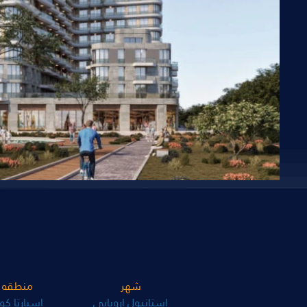
شهر
منطقه
استانبول اروپایی
اسپارتا کول