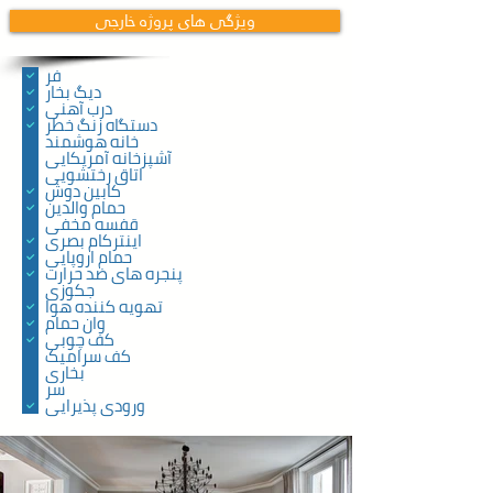
ویژگی های پروژه خارجی
فر
دیگ بخار
درب آهنی
دستگاه زنگ خطر
خانه هوشمند
آشپزخانه آمریکایی
اتاق رختشویی
کابین دوش
حمام والدین
قفسه مخفی
اینترکام بصری
حمام اروپایی
پنجره های ضد حرارت
جکوزی
تهویه کننده هوا
وان حمام
کف چوبی
کف سرامیک
بخاری
سر
ورودی پذیرایی