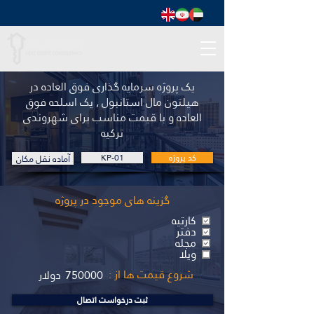
یک پروژه سرمایه گذاری فوق العاده در
هیلتون مال استانبول , یک اسلحه فوق
العاده و با قیمت مناسب برای شهروندی
ترکیه
کد پروژه
KP-01
آماده نقل مکان
گزینه های موجود در پروژه
کارتیه
دفتر
مجله
ویلا
شروع قیمت ها از :
750000
دولار
ثبت درخواست اتصال