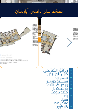
نقشه های داخلی آپارتمان
ویژگی های داخلی آپارتمان ها
آسانسور
اتاق بخار
سیستم امنیتی
حمام ترکی
عایق حرارتی
ژنراتور الکتریکی
کابل تلویزیون
ماهواره
سیستم دوربین
پارکینگ بسته
پارکینگ باز
مهد کودک
باغ
سونا
عایق صدا
گانگوی