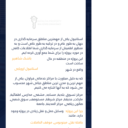
برای جزئیات بیشتر کلیک کنید
استانبول یکی از مهمترین مناطق سرمایه گذاری در
جهان به طور عام و در ترکیه به طور خاص است و به
منظور اطمینان از سرمایه گذاری شما اطلاعات کافی
در مورد پروژه را برای شما جمع آوری کرده ایم.
باشک شاهیر
این پروژه در منطقه در حال
ساخت است
استانبول اروپایی
واقع در شهر
که به دلیل مجاورت با مراکز خدماتی فراوان، یکی از
مهم ترین و مدرن ترین مناطق حیاتی شهر محسوب
می شود که به آنها اشاره می کنیم.
مركز تسوق, بلدية, مساجد, مشفى, مدارس, اطفائية,
ماركت, حديقة, مركز شرطة, مستوصف, سوق شعبي,
صالون رياضي, مركز المدينة, جامعة
چرا این پروژه:
وسایل حمل و نقل زیادی در پروژه وجود
دارد، مانند:
حافلة نقل, مينوبوس, موقف الحافلات