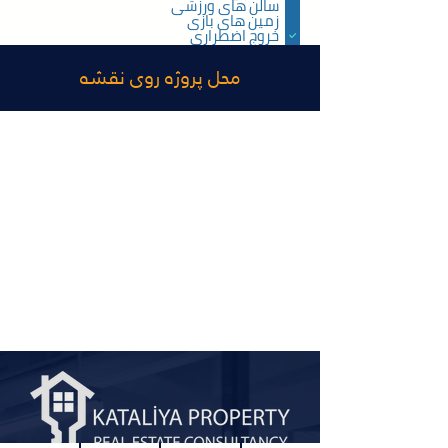
سالن های ورزشی
زمین های بازی
خروج اضطراری
استخر روباز
استخر شنای بسته
محل پروژه روی نقشه