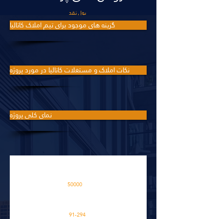
پول نقد
گزینه های موجود برای تیم املاک کاتالیا
نکات املاک و مستغلات کاتالیا در مورد پروژه
نمای کلی پروژه
این پروژه در یک منطقه ساخته
شده است
50000
M2
فضاهای آپارتمانی در پروژه
91-294