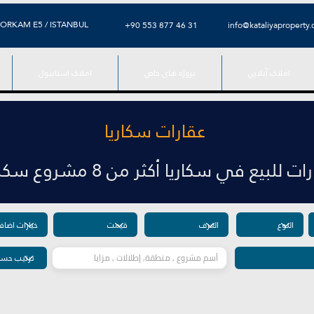
ORKAM E5 / ISTANBUL
+90 553 877 46 31
info@kataliyaproperty
املاک آنلاین
پروژه های خاص
املاک استانبول
عقارات سكاريا
ت للبيع في سكاريا أكثر من 8 مشروع سكني