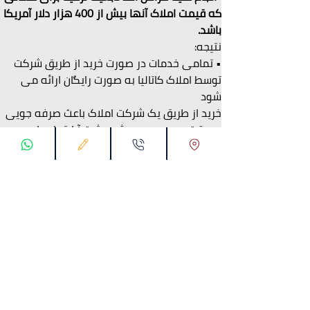
که قیمت املاک آنها بیش از 400 هزار دلار آمریکا 
باشد.
نتیجه:
• تمامی خدمات در صورت خرید از طریق شرکت 
توسط املاک کاتالیا به صورت رایگان ارائه می 
شود
خرید از طریق یک شرکت املاک باعث صرفه جویی 
در وقت و دردسر می شود، ثبت آپارتمان را 
تسهیل می کند و مسائل حقوقی را به سرعت 
حل می کند.
• توصیه می کنیم قبل از خرید ملک در ترکیه با 
کارشناسان شرکت املاک کاتالیا مشورت کنید.
برای اطلاعات بیشتر در مورد تورهای ملکی با 
تیم املاک کاتالیا تماس بگیرید
تماس با ما از طریق واتساپ: 00905538774631