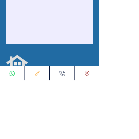
با ما در ارتباط باشید
ثبت درخواست اتصال
تماس با ما از طریق واتس اپ:
00905538774631
پست الکترونیک :
info@kataliyaproperty.com