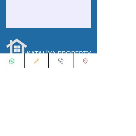
با ما در ارتباط باشید
ثبت درخواست اتصال
تماس با ما از طریق واتس اپ:
00905538774631
پست الکترونیک :
info@kataliyaproperty.com