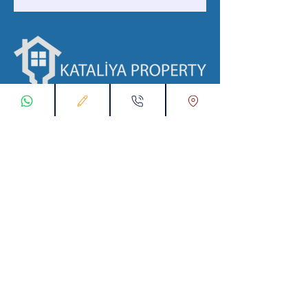
با ما در ارتباط باشید
ثبت درخواست اتصال
تماس با ما از طریق واتس اپ:
00905538774631
پست الکترونیک :
info@kataliyaproperty.com
All
Rights Reserved For
©
2017-2024
Kataliya Property