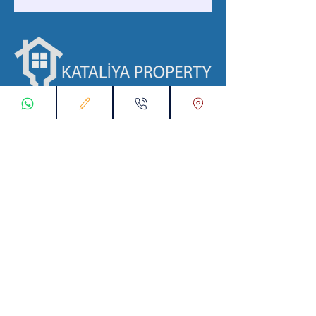
با ما در ارتباط باشید
ثبت درخواست اتصال
تماس با ما از طریق واتس اپ:
00905538774631
پست الکترونیک :
info@kataliyaproperty.com
All
Rights Reserved For
©
2017-2024
Kataliya Property