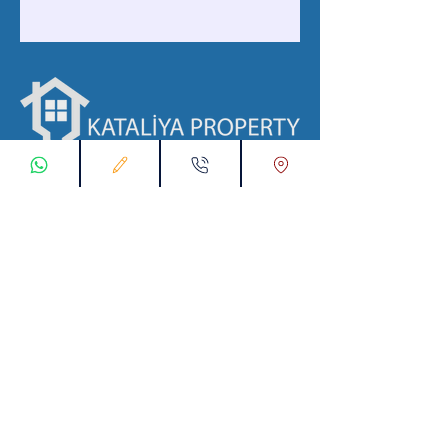
با ما در ارتباط باشید
ثبت درخواست اتصال
تماس با ما از طریق واتس اپ:
00905538774631
پست الکترونیک :
info@kataliyaproperty.com
All
Rights Reserved For
©
2017-2024