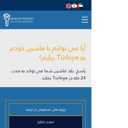
آیا می توانم با ماشین خودم
به Türkiye بیایم؟
پاسخ: بله. ماشین شما می تواند به مدت
24 ماه در Türkiye بماند.
پروژه های مسکونی در ترکیه
املاک کاتالیا