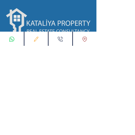
با ما در ارتباط باشید
ثبت درخواست اتصال
تماس با ما از طریق واتس اپ:
00905538774631
پست الکترونیک :
info@kataliyaproperty.com
All
Rights Reserved For
©
2017-2024
Kataliya Property
00905538774631