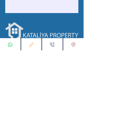
با ما در ارتباط باشید
ثبت درخواست اتصال
تماس با ما از طریق واتس اپ:
00905538774631
پست الکترونیک :
info@kataliyaproperty.com