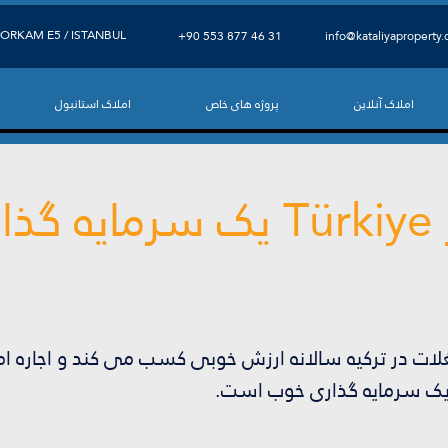
ORKAM E5 / ISTANBUL
+90 553 877 46 31
info@kataliyaproperty
املاک آنلاین
پروژه های خاص
املاک استانبول
آیا خرید ملک در Türkiye یک سر
ستغلات در ترکیه سالانه ارزش خوبی کسب می کند و اجاره
 یک سرمایه گذاری خوب است.