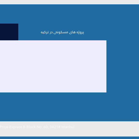
پروژه های مسکونی در ترکیه
Mahmutbey، Taşocaği cad. شماره: 33 e Express B Block No: 60, 34218 Istanbul