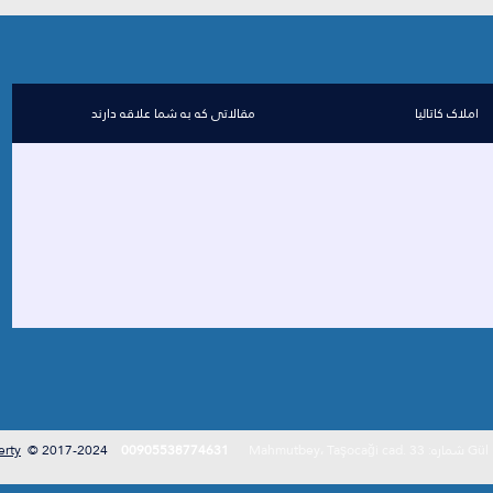
املاک کاتالیا
مقالاتی که به شما علاقه دارند
Gül Proj
00905538774631
2017-2024 ©
erty