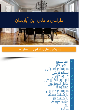
طراحی داخلی این آپارتمان
ویژگی های داخلی آپارتمان ها
آسانسور
اتاق بخار
سیستم امنیتی
حمام ترکی
عایق حرارتی
ژنراتور الکتریکی
کابل تلویزیون
ماهواره
سیستم دوربین
پارکینگ بسته
پارکینگ باز
مهد کودک
باغ
سونا