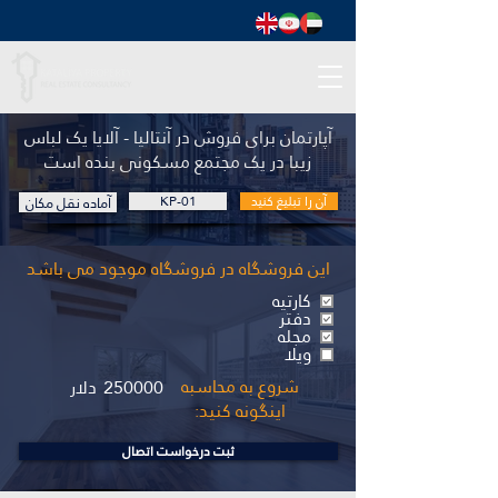
آپارتمان برای فروش در آنتالیا - آلایا یک لباس
زیبا در یک مجتمع مسکونی بنده است
آن را تبلیغ کنید
KP-01
آماده نقل مکان
این فروشگاه در فروشگاه موجود می باشد
کارتیه
دفتر
مجله
ویلا
شروع به محاسبه
250000
دلار
اینگونه کنید:
ثبت درخواست اتصال