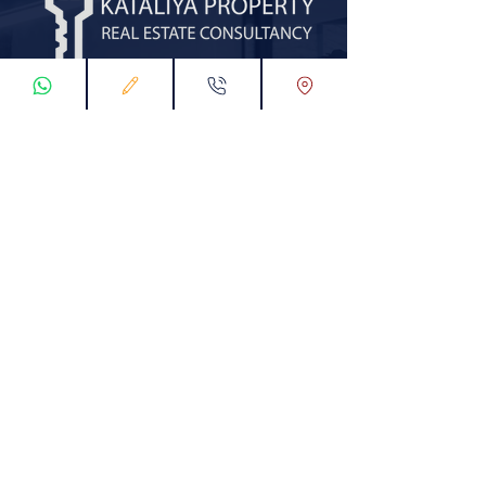
املاک و دارایی های کاتالیا چیست؟
اثربخشی ملک متغیر است و اعتبارنامه روشن و
واضحی وجود دارد و مهم ترین نکته این است
که سعی کنید تمام شوخی های مثبت و منفی
را در زمینه پیشنهاد خریدار تکمیل کنید اظهار
نظر کنید. تجربه خریداران در سفر به ترکیه بسیار
متفاوت است.
- املاک کاتالیا دارای ظاهری ننگین شامل 5
مشاوره سلطنتی و حقوقی است که خریداران
نظر آنها را جویا می شوند.
- کلیه تراکنش های مالی مربوط به اموال کاتالیا
بر اساس ثبت رسمی و تصمیم قانونی از جمله
عنوان شرکت و حقوق خریدار در قرارداد شرکت
انجام می شود.
- بهترین راه برای یافتن منبع اطلاعات و
پیوندهای متمایز در یک تجارت خصوصی، خانوار یا