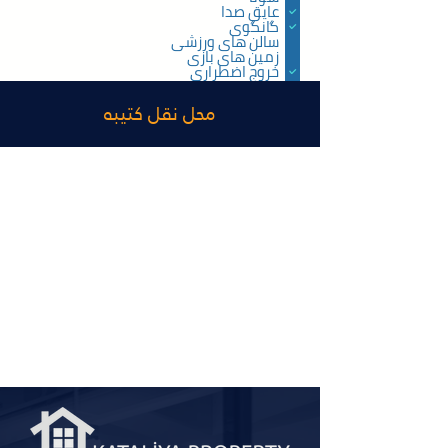
عایق صدا
گانگوی
سالن های ورزشی
زمین های بازی
خروج اضطراری
استخر روباز
استخر شنای بسته
محل نقل کتیبه