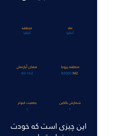
ماه
منطقه
آنتالیا
آنتالیا
منطقه پروجا
فضای آپارتمان
60-162
82000
M2
شمارش بالکین
جمعیت کبوتر
1
1
این چیزی است که خودت