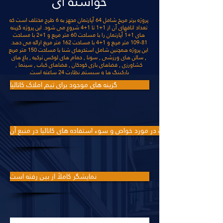
خواسته ای
پروژه برتر مریخ شامل 64 آپارتمان مجهز به 6 طرح مختلف است که
تعداد اتاقهای آن از 1+1 تا 1+4 شروع می شود. این پروژه گزینه
های 1+1 آپارتمان را با مساحت 60 متر مربع و 1+2 با مساحت
81-109 متر مربع و 1+4 با مساحت 162 متر مربع ارائه می دهد.
این پروژه همچنین شامل استخرهای شنا با مساحت 150 متر مربع
, سالن های ورزشی , سونا , حمام های لوکس ترکیه , باغ های
کشاورزی , فضاهای بازی کودکان , فضاهای کباب , سینما ,
پارکینگ ها و سیستم نظارت 24 ساعته است.
گزینه های موجود برای تیم املاک کاتالیا
جوک در مورد خواص و سوء استفاده های کاتالیا در منبع آن
نمایشگر کاملاً از بین رفته است