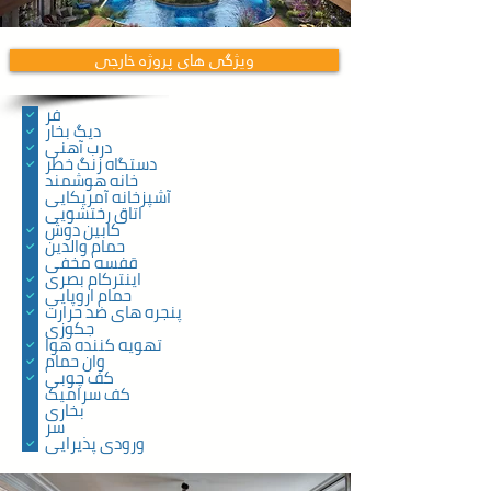
ویژگی های پروژه خارجی
فر
دیگ بخار
درب آهنی
دستگاه زنگ خطر
خانه هوشمند
آشپزخانه آمریکایی
اتاق رختشویی
کابین دوش
حمام والدین
قفسه مخفی
اینترکام بصری
حمام اروپایی
پنجره های ضد حرارت
جکوزی
تهویه کننده هوا
وان حمام
کف چوبی
کف سرامیک
بخاری
سر
ورودی پذیرایی