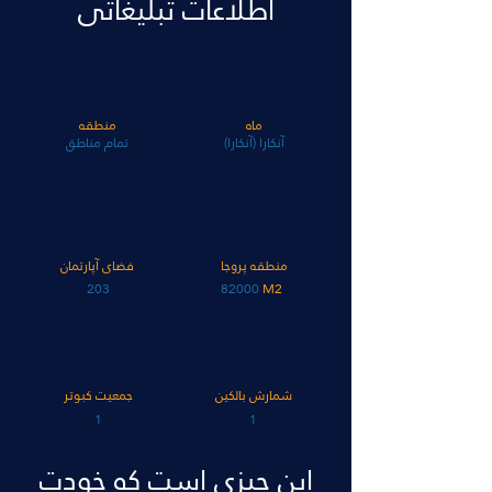
اطلاعات تبلیغاتی
ماه
منطقه
آنکارا (آنکارا)
تمام مناطق
منطقه پروجا
فضای آپارتمان
203
82000
M2
شمارش بالکین
جمعیت کبوتر
1
1
این چیزی است که خودت