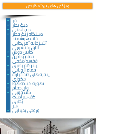
ویژگی های پروژه خارجی
فر
دیگ بخار
درب آهنی
دستگاه زنگ خطر
خانه هوشمند
آشپزخانه آمریکایی
اتاق رختشویی
کابین دوش
حمام والدین
قفسه مخفی
اینترکام بصری
حمام اروپایی
پنجره های ضد حرارت
جکوزی
تهویه کننده هوا
وان حمام
کف چوبی
کف سرامیک
بخاری
سر
ورودی پذیرایی