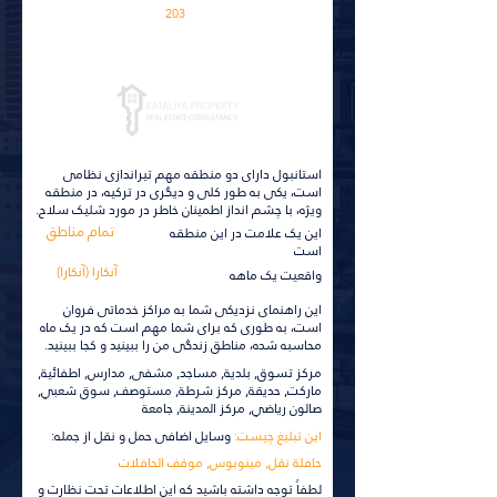
203
برای جزئیات بیشتر، روی آن کلیک کنید
استانبول دارای دو منطقه مهم تیراندازی نظامی
است، یکی به طور کلی و دیگری در ترکیه، در منطقه
ویژه، با چشم انداز اطمینان خاطر در مورد شلیک سلاح.
تمام مناطق
این یک علامت در این منطقه
است
آنکارا (آنکارا)
واقعیت یک ماهه
این راهنمای نزدیکی شما به مراکز خدماتی فروان
است، به طوری که برای شما مهم است که در یک ماه
محاسبه شده، مناطق زندگی من را ببینید و کجا ببینید.
مركز تسوق, بلدية, مساجد, مشفى, مدارس, اطفائية,
ماركت, حديقة, مركز شرطة, مستوصف, سوق شعبي,
صالون رياضي, مركز المدينة, جامعة
این تبلیغ چیست:
وسایل اضافی حمل و نقل از جمله:
حافلة نقل, مينوبوس, موقف الحافلات
لطفاً توجه داشته باشید که این اطلاعات تحت نظارت و