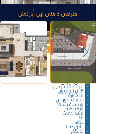
طراحی داخلی این آپارتمان
ویژگی های داخلی آپارتمان ها
آسانسور
اتاق بخار
سیستم امنیتی
حمام ترکی
عایق حرارتی
ژنراتور الکتریکی
کابل تلویزیون
ماهواره
سیستم دوربین
پارکینگ بسته
پارکینگ باز
مهد کودک
باغ
سونا
عایق صدا
گانگوی