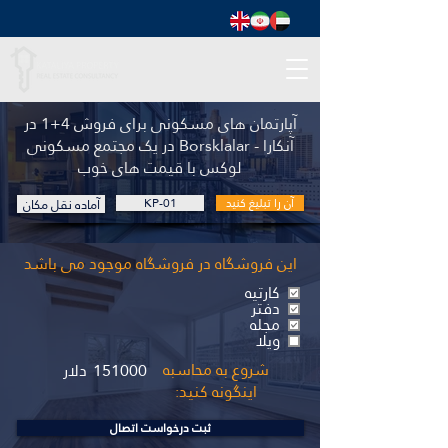
آپارتمان های مسکونی برای فروش 4+1 در
آنکارا - Borsklalar در یک مجتمع مسکونی
لوکس با قیمت های خوب
آن را تبلیغ کنید
KP-01
آماده نقل مکان
این فروشگاه در فروشگاه موجود می باشد
کارتیه
دفتر
مجله
ویلا
شروع به محاسبه
151000
دلار
اینگونه کنید:
ثبت درخواست اتصال