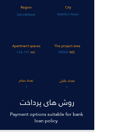
Region
City
Istanbul Asian
Sancaktepe
Apartment spaces
The project area
124-191
95000
M2
M2
تعداد بالکن
تعداد حمام
1
1
روش های پرداخت
Payment options suitable for bank
loan policy.