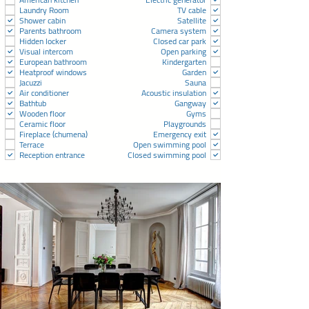
Laundry Room
TV cable
Shower cabin
Satellite
Parents bathroom
Camera system
Hidden locker
Closed car park
Visual intercom
Open parking
European bathroom
Kindergarten
Heatproof windows
Garden
Jacuzzi
Sauna
Air conditioner
Acoustic insulation
Bathtub
Gangway
Wooden floor
Gyms
Ceramic floor
Playgrounds
Fireplace (chumena)
Emergency exit
Terrace
Open swimming pool
Reception entrance
Closed swimming pool