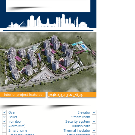
ویژگی های پروژه خارجی
Interior project features
Oven
Elevator
Boiler
Steam room
Iron door
Security system
Alarm (fire)
Turkish bath
Smart home
Thermal insulator
American kitchen
Electric generator