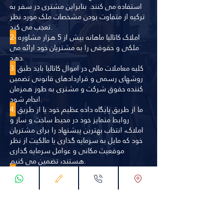
استفاده می کنند. بنابراین مشتری در سفر به
ترکیه از متفاوت بودن مشخصات ملک مورد نظر
تعجب می کند.
املاک کاتالیا ماهانه بیش از 5 هزار مشاوره
2-
ملکی و حقوقی را به مشتریان خود ارائه می
دهد.
کلیه معاملات مالی در اموال کاتالیا باید طبق
3.
روشهای رسمی و قراردادهای قانونی تضمین
کننده حقوق شرکت و مشتری به طور همزمان
انجام شود.
ما از طریق پایگاه داده عظیم خود یا از طریق
4.
روابط متمایز خود در محیط ساخت و ساز و
املاک، انتخاب بهترین پیشنهاد را برای مشتریان
خود که مایل به سرمایه گذاری یا مالکیت از نظر
موقعیت مکانی و عوامل سرمایه گذاری
هستند، تضمین می کنیم.
Kataliya Propert دارای یک تیم مهندسی و
5.
مشاوره تخصصی با رویه های مطالعاتی دقیق
برای به دست آوردن مناسب ترین فرصت ها و
در جریان بودن از تحولات بازار به طور مداوم
است.