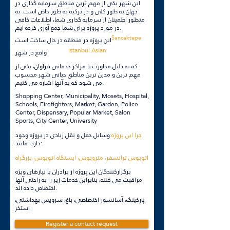
این شهر یکی از مهم ترین مناطق سرمایه گذاری در
جهان به طور کلی و در ترکیه به طور خاص است. به
منظور اطمینان از سرمایه گذاری شما، اطلاعات کافی
در مورد پروژه برای شما جمع آوری کرده ایم.
Sancaktepe
این پروژه در منطقه در حال ساخت است
Istanbul Asian
واقع در شهر
که به دلیل مجاورت با مراکز خدماتی فراوان، یکی از
مهم ترین و مدرن ترین مناطق حیاتی شهر محسوب
می شود که به آنها اشاره می کنیم.
Shopping Center, Municipality, Mosets, Hospital,
Schools, Firefighters, Market, Garden, Police
Center, Dispensary, Popular Market, Salon
Sports, City Center, University
چرا این پروژه:
وسایل حمل و نقل زیادی در پروژه وجود
دارد، مانند:
اتوبوس ترانسفر، متروبوس، ایستگاه اتوبوس، بزرگراه
برگزارکنندگان این پروژه از برادران با نیازهای ویژه
مراقبت می کنند، بنابراین خدمات زیر را به راحتی آنها
اختصاص داده اند.
پارکینگ، آسانسور اختصاصی، باغ، سرویس بهداشتی،
استخر
Register a contact request