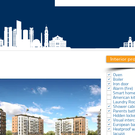
Interior pr
Oven
Boiler
Iron door
Alarm (fire)
Smart hom
American ki
Laundry Ro
Shower cab
Parents ba
Hidden lock
Visual inter
European b
Heatproof 
Jacuzzi