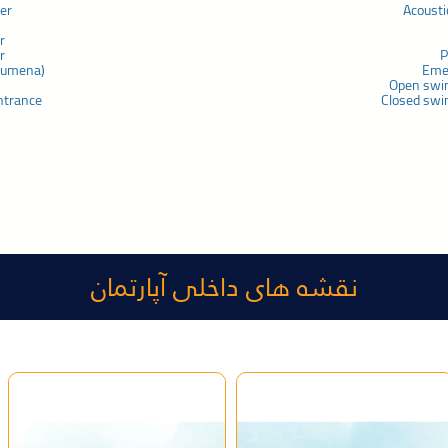
ner
Acousti
r
r
P
chumena)
Eme
Open swi
ntrance
Closed swi
نقشه های داخلی آپارتمان