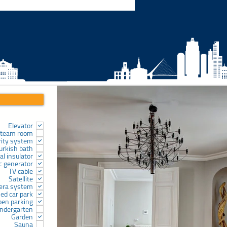
Elevator
team room
rity system
urkish bath
l insulator
ic generator
TV cable
Satellite
era system
sed car park
pen parking
indergarten
Garden
Sauna