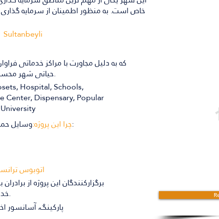
 شده است
خاص است. به منظور اطمینان از سرمایه گذاری ش
Sultanbeyli
ژه
که به دلیل مجاورت با مراکز خدماتی فراوا
حیاتی شهر محسوب می شود که به آنها اشاره می کنیم.
sets, Hospital, Schools,
نید
ce Center, Dispensary, Popular
 University
وسایل حمل و نقل زیادی در پروژه وجود دارد، مانند:
چرا این پروژه:
اتوبوس ترانسف
برگزارکنندگان این پروژه از برادران 
خدمات زیر را به راحتی آنها اختصاص داده اند.
Re
پارکینگ، آسانسور ا