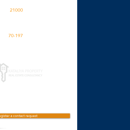
این پروژه در یک منطقه ساخته
21000
M2
فضاهای آپارتمانی در پرو
70-197
M2
برای جزئیات بیشتر کلیک ک
gister a contact request