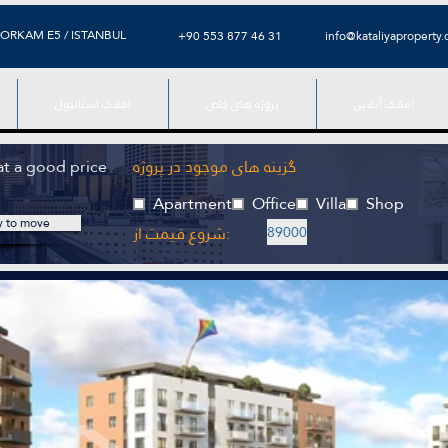
ORKAM E5 / ISTANBUL
+90 553 877 46 31
info@kataliyaproperty
املاک آنلاین
پروژه های خاص
املاک استانبول
گزینه های موجود در پروژه
 at a good price
Apartment
Office
Villa
Shop
y to move
شروع قیمت از:
89000