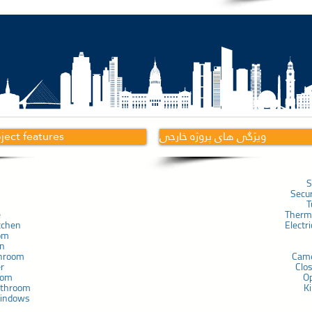
ویژگی های پروژه خارجی
oject features
S
Secu
T
e
Therma
tchen
Electr
om
in
throom
Cam
er
Clo
com
O
athroom
K
windows