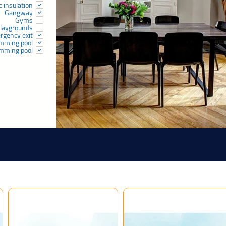
c insulation
Gangway
Gyms
laygrounds
rgency exit
mming pool
mming pool