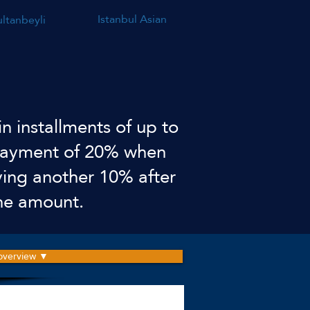
Istanbul Asian
ultanbeyli
n installments of up to
g payment of 20% when
ing another 10% after
the amount.
 overview ▼