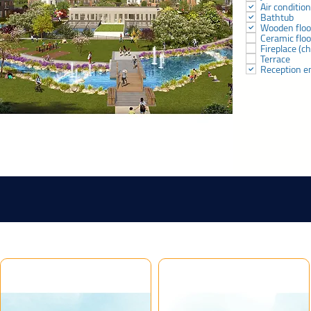
Air conditio
Bathtub
Wooden floo
Ceramic floo
Fireplace (
Terrace
Reception e