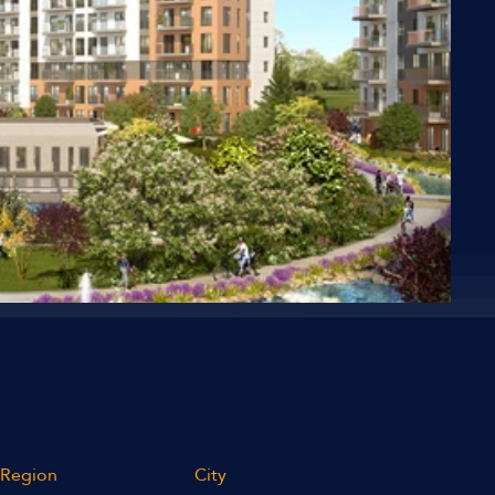
Region
City