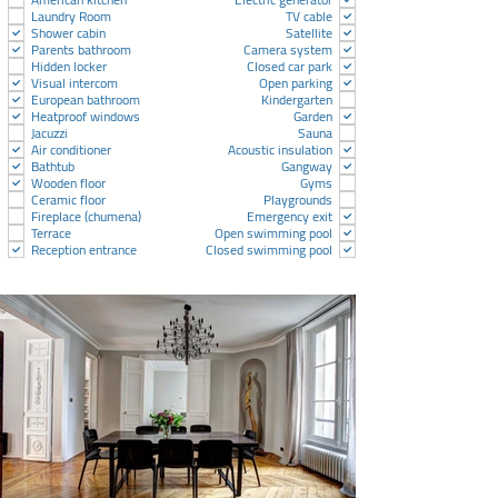
Laundry Room
TV cable
Shower cabin
Satellite
Parents bathroom
Camera system
Hidden locker
Closed car park
Visual intercom
Open parking
European bathroom
Kindergarten
Heatproof windows
Garden
Jacuzzi
Sauna
Air conditioner
Acoustic insulation
Bathtub
Gangway
Wooden floor
Gyms
Ceramic floor
Playgrounds
Fireplace (chumena)
Emergency exit
Terrace
Open swimming pool
Reception entrance
Closed swimming pool