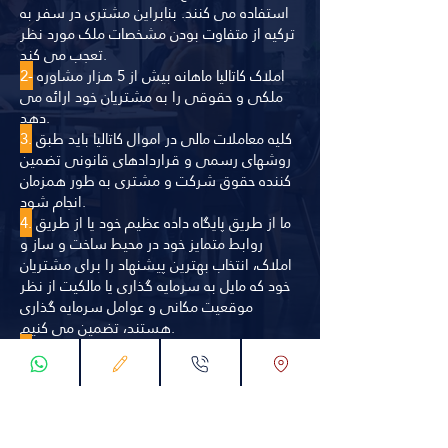
استفاده می کنند. بنابراین مشتری در سفر به
ترکیه از متفاوت بودن مشخصات ملک مورد نظر
تعجب می کند.
املاک کاتالیا ماهانه بیش از 5 هزار مشاوره
2-
ملکی و حقوقی را به مشتریان خود ارائه می
دهد.
کلیه معاملات مالی در اموال کاتالیا باید طبق
3.
روشهای رسمی و قراردادهای قانونی تضمین
کننده حقوق شرکت و مشتری به طور همزمان
انجام شود.
ما از طریق پایگاه داده عظیم خود یا از طریق
4.
روابط متمایز خود در محیط ساخت و ساز و
املاک، انتخاب بهترین پیشنهاد را برای مشتریان
خود که مایل به سرمایه گذاری یا مالکیت از نظر
موقعیت مکانی و عوامل سرمایه گذاری
هستند، تضمین می کنیم.
Kataliya Propert دارای یک تیم مهندسی و
5.
مشاوره تخصصی با رویه های مطالعاتی دقیق
برای به دست آوردن مناسب ترین فرصت ها و
در جریان بودن از تحولات بازار به طور مداوم
است.