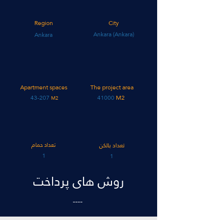
Region
City
Ankara (Ankara)
Ankara
Apartment spaces
The project area
43-207
41000
M2
M2
تعداد بالکن
تعداد حمام
1
1
روش های پرداخت
----