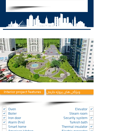
ویژگی های پروژه خارجی
Interior project features
Oven
Elevator
Boiler
Steam room
Iron door
Security system
Alarm (fire)
Turkish bath
Smart home
Thermal insulator
American kitchen
Electric generator