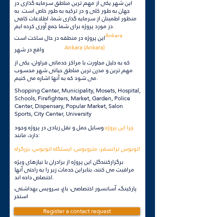
این شهر یکی از مهم ترین مناطق سرمایه گذاری در
جهان به طور کلی و در ترکیه به طور خاص است. به
منظور اطمینان از سرمایه گذاری شما، اطلاعات کافی
در مورد پروژه برای شما جمع آوری کرده ایم.
Ankara
این پروژه در منطقه در حال ساخت است
Ankara (Ankara)
واقع در شهر
که به دلیل مجاورت با مراکز خدماتی فراوان، یکی از
مهم ترین و مدرن ترین مناطق حیاتی شهر محسوب
می شود که به آنها اشاره می کنیم.
Shopping Center, Municipality, Mosets, Hospital,
Schools, Firefighters, Market, Garden, Police
Center, Dispensary, Popular Market, Salon
Sports, City Center, University
چرا این پروژه:
وسایل حمل و نقل زیادی در پروژه وجود
دارد، مانند:
اتوبوس ترانسفر، متروبوس، ایستگاه اتوبوس، بزرگراه
برگزارکنندگان این پروژه از برادران با نیازهای ویژه
مراقبت می کنند، بنابراین خدمات زیر را به راحتی آنها
اختصاص داده اند.
پارکینگ، آسانسور اختصاصی، باغ، سرویس بهداشتی،
استخر
Register a contact request