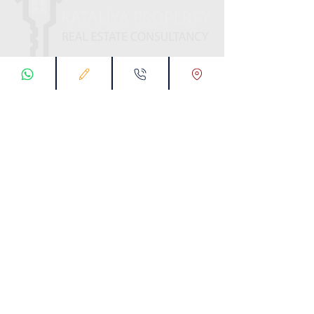
ابقى على تواصل معنا
تسجيل طلب اتصال
تواصل معنا عبر تطبيق واتس :
00905538774631
البريد الإلكتروني :
info@kataliyaproperty.com
All
Rights Reserved For
©
2017-2024
Kataliya Property
00905538774631
KARTALTEPE MAH. SÜVARİ CAD. TORKAM