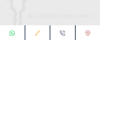
ابقى على تواصل معنا
تسجيل طلب اتصال
تواصل معنا عبر تطبيق واتس :
00905538774631
البريد الإلكتروني :
info@kataliyaproperty.com
All
Rights Reserved For
©
2017-2024
Kataliya Property
00905538774631
KARTALTEPE MAH. SÜVARİ CAD. TORKAM