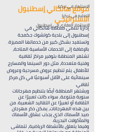
موقع هالكالي إسطنبول 
الاستثمار في تركيا
التعليم في تركيا
الاستراتيجي
الاستثمار العقاري في إسطنبول
إدارياً تنتمي منطقة هالكالي في 
إسطنبول إلى بلدية كوتشوك جكمجة 
وتستفيد بشكل كبير من خدماتها المميزة. 
بالإضافة إلى الخدمات الأساسية المتاحة، 
تشتهر المنطقة بتوفير مراكز ثقافية 
وفنية متعددة، مثل دور السينما والمسارح 
للأطفال. يتم تنظيم عروض مسرحية وعروض 
سينمائية على الأقل أسبوعيًا في كل مركز 
ثقافي.
ويشتهر المنطقة أيضًا بتنظيم مهرجانات 
سنوية متنوعة، سواء كانت تعبيرًا عن 
الثقافة أو تعبيرًا عن التقاليد الشعبية. من 
بين هذه المهرجانات، يمكن ذكر مهرجان 
صيد الأسماك الذي يجذب عشاق الأسماك 
والمأكولات البحرية.
وفيما يتعلق بالأنشطة الرياضية، تتماشى 