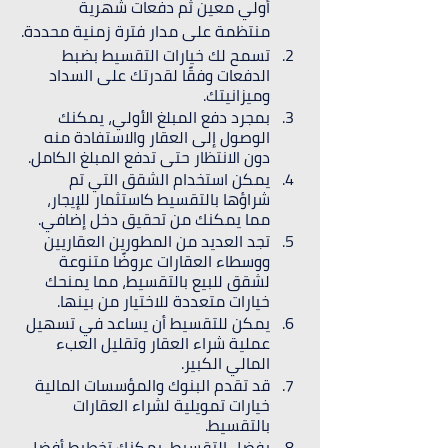
أولي معين ثم دفعات شهرية 
منتظمة على مدار فترة زمنية محددة.
تسمح لك خيارات التقسيط بضبط 
الدفعات وفقًا لقدرتك على السداد 
وميزانيتك.
بمجرد دفع المبلغ الأولي، يمكنك 
الوصول إلى العقار والاستفادة منه 
دون الانتظار حتى تدفع المبلغ الكامل.
يمكن استخدام الشقق التي تم 
شراؤها بالتقسيط كاستثمار للإيجار، 
مما يمكنك من تحقيق دخل إضافي.
تجد العديد من المطورين العقاريين 
ووسطاء العقارات عروضًا متنوعة 
لشقق للبيع بالتقسيط، مما يمنحك 
خيارات متعددة للاختيار من بينها.
يمكن للتقسيط أن يساعد في تسهيل 
عملية شراء العقار وتقليل العبء 
المالي الكبير.
قد تقدم البنوك والمؤسسات المالية 
خيارات تمويلية لشراء العقارات 
بالتقسيط.
بفضل التقسيط، يمكنك تخطيط أفضل 