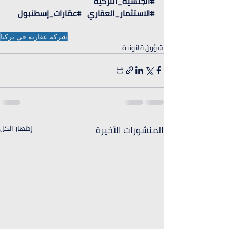
#الجنسية_التركية
#الاستثمار_العقاري
#عقارات_إسطنبول
شركة عقارية في تركيا
شؤون قانونية
المنشورات الأخيرة
إظهار الكل