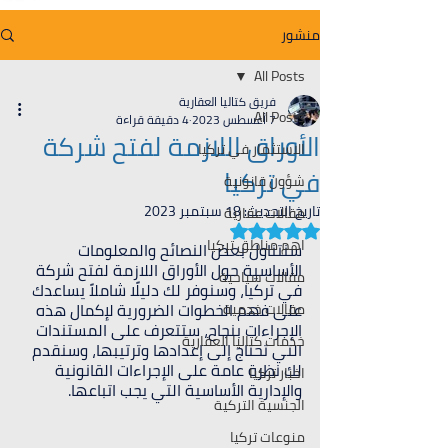
منشور
All Posts
فريق كتاليا العقارية
All Posts
7 أغسطس 2023
4 دقيقة قراءة
الأوراق اللازمة لفتح شركة
الاستثمار في تركيا
في تركيا
شؤون قانونية
تاريخ التحديث:
18 سبتمبر 2023
مقالات عقارية
تم التقييم بـ ليس رقمًا من أصل 5 نجوم.
اهم مناطق تركيا
سنتناول بعض النصائح والمعلومات 
الأساسية حول الأوراق اللازمة لفتح شركة 
مقالات سياحية
في تركيا، وسنوفر لك دليلًا شاملاً يساعدك 
على فهم الخطوات الضرورية لإكمال هذه 
مقالات خدمية
الإجراءات بنجاح، ستتعرف على المستندات 
خدمات كتاليا العقارية
التي تحتاج إلى إعدادها وترتيبها، وسنقدم 
لك نظرة عامة على الإجراءات القانونية 
اخبار تركيا
والإدارية الأساسية التي يجب اتباعها.
الجنسية التركية
منوعات تركيا