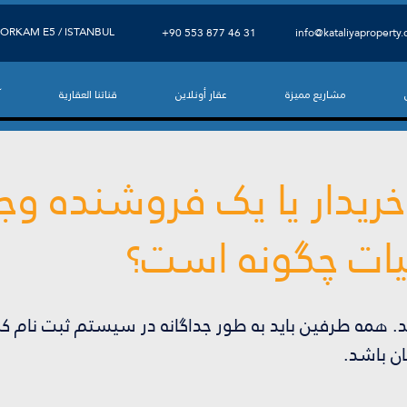
ORKAM E5 / ISTANBUL
⁦+90 553 877 46 31⁩
info@kataliyaproperty
مشاريع مميزة
عقار أونلاين
قناتنا العقارية
آ
خریدار یا یک فروشنده وج
لیات چگونه است؟
همه طرفین باید به طور جداگانه در سیستم ثبت نام کنن
ن باشد.