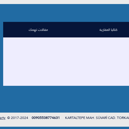
كتاليا العقارية
مقالات تهمك
erty
2017-2024 ©
00905538774631
KARTALTEPE MAH. SÜVARİ CAD. TORKA