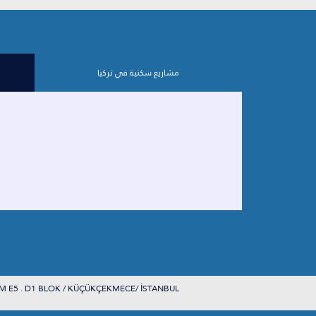
مشاريع سكنية في تركيا
M E5 . D1 BLOK / KÜÇÜKÇEKMECE/ İSTANBUL