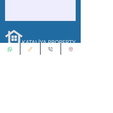
با ما در ارتباط باشید
ثبت درخواست اتصال
تماس با ما از طریق واتس اپ:
00905538774631
پست الکترونیک :
info@kataliyaproperty.com