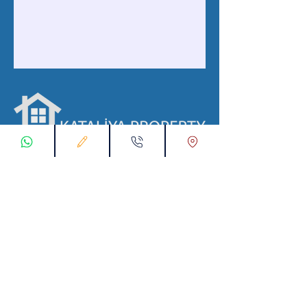
با ما در ارتباط باشید
ثبت درخواست اتصال
تماس با ما از طریق واتس اپ:
00905538774631
پست الکترونیک :
info@kataliyaproperty.com